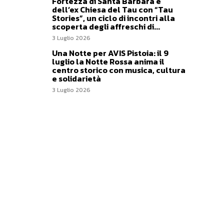
Fortezza di Santa Barbara e
dell’ex Chiesa del Tau con “Tau
Stories”, un ciclo di incontri alla
scoperta degli affreschi di...
3 Luglio 2026
Una Notte per AVIS Pistoia: il 9
luglio la Notte Rossa anima il
centro storico con musica, cultura
e solidarietà
3 Luglio 2026