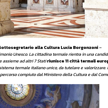
Sottosegretario alla Cultura
Lucia Borgonzoni
–
rimonio Unesco. La cittadina termale rientra in una candi
 assieme ad altri 7 Stati
riunisce 11 città termali euro
istema termale italiano unico, da tutelare e valorizzare. I
o percorso compiuto dal Ministero della Cultura e dal Com