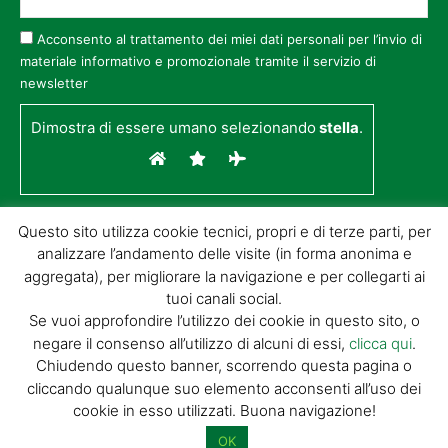
Acconsento al trattamento dei miei dati personali per l’invio di
materiale informativo e promozionale tramite il servizio di
newsletter
Dimostra di essere umano selezionando
stella
.
Questo sito utilizza cookie tecnici, propri e di terze parti, per
analizzare l’andamento delle visite (in forma anonima e
aggregata), per migliorare la navigazione e per collegarti ai
tuoi canali social.
Se vuoi approfondire l’utilizzo dei cookie in questo sito, o
negare il consenso all’utilizzo di alcuni di essi,
clicca qui
.
© GIORGIO TESI EDITRICE S.R.L. | P.IVA
Chiudendo questo banner, scorrendo questa pagina o
01732650476 | VIA DI BADIA 14 – 51100 LOC.
cliccando qualunque suo elemento acconsenti all’uso dei
BOTTEGONE (PISTOIA) |
POWERED BY
ALLYMIND
cookie in esso utilizzati. Buona navigazione!
Privacy Policy
|
Cookie Policy
|
Condizioni
di vendita
|
Site Map
OK