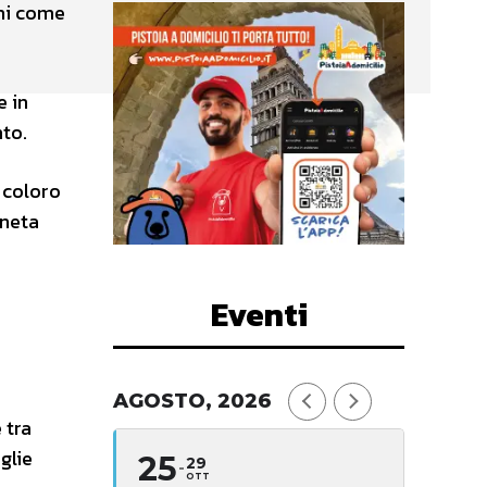
chi come
e in
nto.
i coloro
aneta
Eventi
AGOSTO, 2026
 tra
glie
25
29
OTT