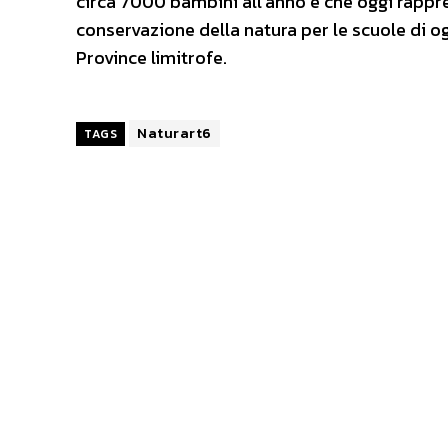
circa 7000 bambini all’anno e che oggi rappre
conservazione della natura per le scuole di og
Province limitrofe.
Naturart6
TAGS