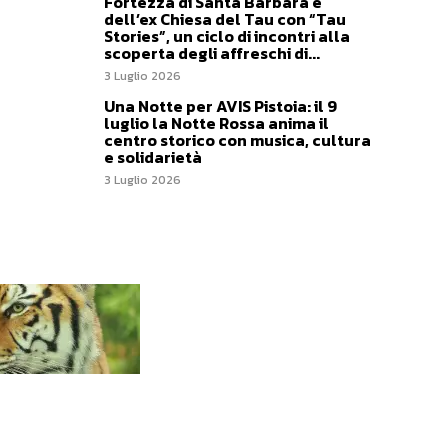
Fortezza di Santa Barbara e
dell’ex Chiesa del Tau con “Tau
Stories”, un ciclo di incontri alla
scoperta degli affreschi di...
3 Luglio 2026
Una Notte per AVIS Pistoia: il 9
luglio la Notte Rossa anima il
centro storico con musica, cultura
e solidarietà
3 Luglio 2026