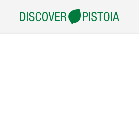
NOCCHIO STREET
IN CODA DI LETTURA… LA MONTAGN
FUMETTI
LK, gli