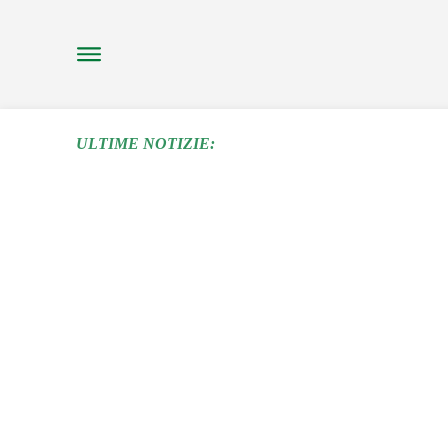
SENZA FILI – PI
ULTIME NOTIZIE:
FESTIVAL
2 Settembre 2022
Discover Pistoia
NATURART TA