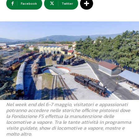
Facebook
Twitter
Nel week end del 6-7 maggio, visitatori e appassionati
potranno accedere nelle storiche officine pistoiesi dove
la Fondazione FS effettua la manutenzione delle
locomotive a vapore. Tra le tante attività in programma
visite guidate, show di locomotive a vapore, mostre e
molto altro.