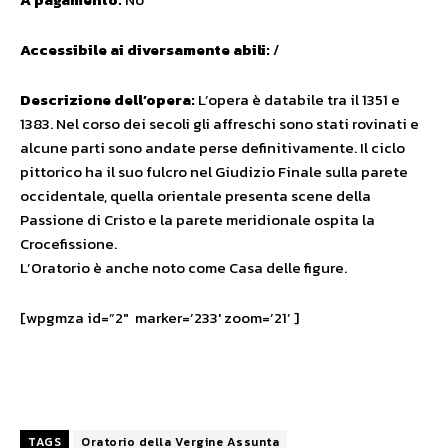
Accessibile ai diversamente abili:
/
Descrizione dell’opera:
L’opera è databile tra il 1351 e
1383. Nel corso dei secoli gli affreschi sono stati rovinati e
alcune parti sono andate perse definitivamente. Il ciclo
pittorico ha il suo fulcro nel Giudizio Finale sulla parete
occidentale, quella orientale presenta scene della
Passione di Cristo e la parete meridionale ospita la
Crocefissione.
L’Oratorio è anche noto come Casa delle figure.
[wpgmza id=”2″ marker=’233′ zoom=’21’ ]
TAGS
Oratorio della Vergine Assunta