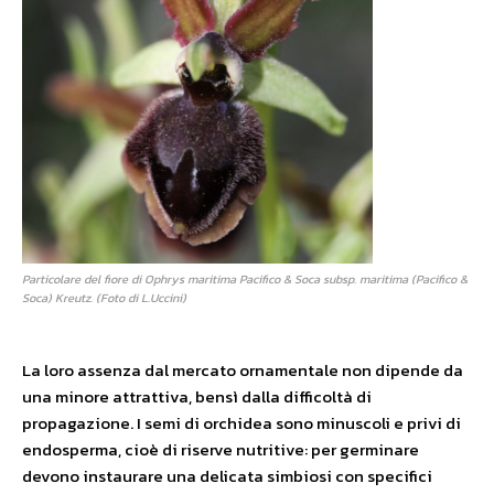
Particolare del fiore di Ophrys maritima Pacifico & Soca subsp. maritima (Pacifico &
Soca) Kreutz. (Foto di L.Uccini)
La loro assenza dal mercato ornamentale non dipende da
una minore attrattiva, bensì dalla difficoltà di
propagazione. I semi di orchidea sono minuscoli e privi di
endosperma, cioè di riserve nutritive: per germinare
devono instaurare una delicata simbiosi con specifici