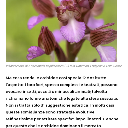
infiorescenza di Anacamptis papilionacea (L.) R.M. Bateman, Pridgeon & M.W. Chase.
Ma cosa rende le orchidee così speciali? Anzitutto
l’aspetto. I loro fiori, spesso complessi e teatrali, possono
evocare insetti, uccelli o minuscoli animali; talvolta
richiamano forme anatomiche legate alla sfera sessuale.
Non si tratta solo di suggestione estetica: in molti casi
queste somiglianze sono strategie evolutive
raffinatissime per attirare specifici impollinatori. È anche
per questo che le orchidee dominano il mercato