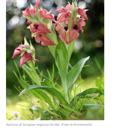
fioriture di Serapias neglecta De Not. (Foto di M.Antonetti).