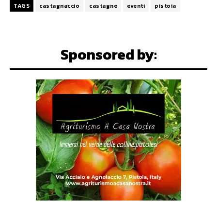
TAGS
castagnaccio
castagne
eventi
pistoia
Sponsored by: