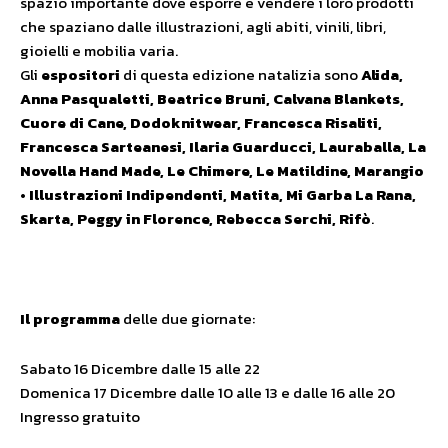
spazio importante dove esporre e vendere i loro prodotti
che spaziano dalle illustrazioni, agli abiti, vinili, libri,
gioielli e mobilia varia.
Gli
espositori
di questa edizione natalizia sono
Alida,
Anna Pasqualetti, Beatrice Bruni, Calvana Blankets,
Cuore di Cane, Dodoknitwear, Francesca Risaliti,
Francesca Sarteanesi, Ilaria Guarducci, Lauraballa, La
Novella Hand Made, Le Chimere, Le Matildine, Marangio
• Illustrazioni Indipendenti, Matita, Mi Garba La Rana,
Skarta, Peggy in Florence, Rebecca Serchi, Rifò
.
Il programma
delle due giornate:
Sabato 16 Dicembre dalle 15 alle 22
Domenica 17 Dicembre dalle 10 alle 13 e dalle 16 alle 20
Ingresso gratuito