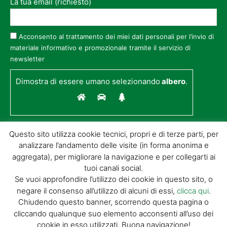
La tua email (richiesto)
Acconsento al trattamento dei miei dati personali per l’invio di
materiale informativo e promozionale tramite il servizio di
newsletter
Dimostra di essere umano selezionando
albero
.
Questo sito utilizza cookie tecnici, propri e di terze parti, per
analizzare l’andamento delle visite (in forma anonima e
aggregata), per migliorare la navigazione e per collegarti ai
tuoi canali social.
Se vuoi approfondire l’utilizzo dei cookie in questo sito, o
negare il consenso all’utilizzo di alcuni di essi,
clicca qui
.
© GIORGIO TESI EDITRICE S.R.L. | P.IVA
Chiudendo questo banner, scorrendo questa pagina o
01732650476 | VIA DI BADIA 14 – 51100 LOC.
cliccando qualunque suo elemento acconsenti all’uso dei
BOTTEGONE (PISTOIA) |
POWERED BY
ALLYMIND
cookie in esso utilizzati. Buona navigazione!