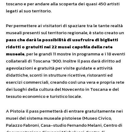
toscano e per andare alla scoperta dei quasi 450 artisti
legati al suo territorio.
Per permettere ai visitatori di spaziare tra le tante realtà
museali presenti sul territorio regionale, è stato creato un
pass che darà la possibilità di usufruire di biglietti
ridotti o gratuiti nei 22 musei capofila della rete
museale
, per le grandi 11 mostre in programma e i 18 eventi
collaterali di Toscana ‘900. Inoltre il pass darà diritto ad
agevolazioni e gratuità per visite guidate e attività
didattiche, sconti in strutture ricettive, ristoranti ed
esercizi commerciali, creando così una vera e propria rete
dei luoghi della cultura del Novecento in Toscana e del
tessuto economico e turistico locale.
A Pistoia il pass permetterà di entrare gratuitamente nei
musei del sistema museale pistoiese (Museo Civico,
Palazzo Fabroni, Casa-studio Fernando Melani, Centro di