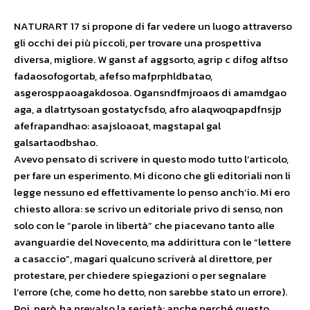
NATURART 17 si propone di far vedere un luogo attraverso
gli occhi dei più piccoli, per trovare una prospettiva
diversa, migliore.
W ganst af aggsorto, agrip c difog alftso
fadaosofogortab, afefso mafprphldbatao,
asgerosppaoagakdosoa. Ogansndfmjroaos di amamdgao
aga, a dlatrtysoan gostatycfsdo, afro alaqwoqpapdfnsjp
afefrapandhao: asajsloaoat, magstapal gal
galsartaodbshao.
Avevo pensato di scrivere in questo modo tutto l’articolo,
per fare un esperimento. Mi dicono che gli editoriali non li
legge nessuno ed effettivamente lo penso anch’io. Mi ero
chiesto allora: se scrivo un editoriale privo di senso, non
solo con le “parole in libertà” che piacevano tanto alle
avanguardie del Novecento, ma addirittura con le “lettere
a casaccio”, magari qualcuno scriverà al direttore, per
protestare, per chiedere spiegazioni o per segnalare
l’errore (che, come ho detto, non sarebbe stato un errore).
Poi, però, ha prevalso la serietà: anche perché questo