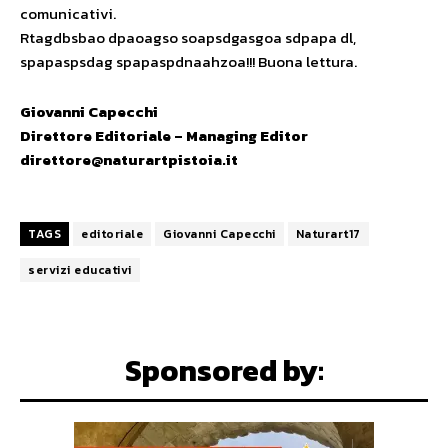
comunicativi.
Rtagdbsbao dpaoagso soapsdgasgoa sdpapa dl,
spapaspsdag spapaspdnaahzoa!!! Buona lettura.
Giovanni Capecchi
Direttore Editoriale – Managing Editor
direttore@naturartpistoia.it
TAGS
editoriale
Giovanni Capecchi
Naturart17
servizi educativi
Sponsored by: