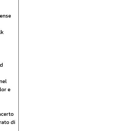
tense
lk
Ad
nel
lor e
ncerto
rato di