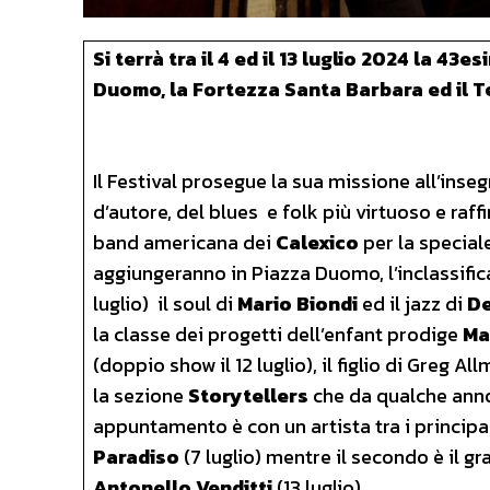
Si terrà tra il 4 ed il 13 luglio 2024 la 43
Duomo, la Fortezza Santa Barbara ed il Te
Il Festival prosegue la sua missione all’inseg
d’autore, del blues e folk più virtuoso e raff
band americana dei
Calexico
per la speciale
aggiungeranno in Piazza Duomo, l’inclassific
luglio) il soul di
Mario Biondi
ed il jazz di
De
la classe dei progetti dell’enfant prodige
Ma
(doppio show il 12 luglio), il figlio di Greg Al
la sezione
Storytellers
che da qualche anno 
appuntamento è con un artista tra i princip
Paradiso
(7 luglio) mentre il secondo è il gr
Antonello Venditti
(13 luglio).