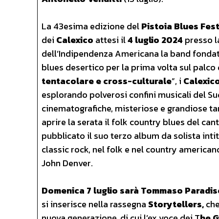
La 43esima edizione del
Pistoia Blues Fes
dei
Calexico
attesi il
4 luglio 2024
presso l
dell’Indipendenza Americana la band fonda
blues desertico per la prima volta sul palco d
tentacolare e cross-culturale
”, i
Calexic
esplorando polverosi confini musicali del S
cinematografiche, misteriose e grandiose tan
aprire la serata il folk country blues del ca
pubblicato il suo terzo album da solista inti
classic rock, nel folk e nel country american
John Denver.
Domenica 7 luglio sarà Tommaso Paradi
si inserisce nella rassegna
Storytellers,
che
nuova generazione, di cui l’ex voce dei T
he G