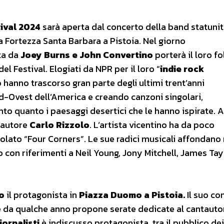
tival 2024
sarà aperta dal concerto della band statuni
a Fortezza Santa Barbara a Pistoia. Nel giorno
ta da
Joey Burns e
John Convertino
porterà il loro fo
el Festival. Elogiati da NPR per il loro “
indie rock
o
hanno trascorso gran parte degli ultimi trent’anni
ud-Ovest dell’America e creando canzoni singolari,
to quanto i paesaggi desertici che le hanno ispirate. 
ntautore
Carlo Rizzolo
. L’artista vicentino ha da poco
tolato “Four Corners”. Le sue radici musicali affondano 
o con riferimenti a Neil Young, Jony Mitchell, James Tay
so
il protagonista in
Piazza Duomo a Pistoia.
Il suo co
 da qualche anno propone serate dedicate al cantauto
iornalisti
è indiscusso protagonista, tra il pubblico dei