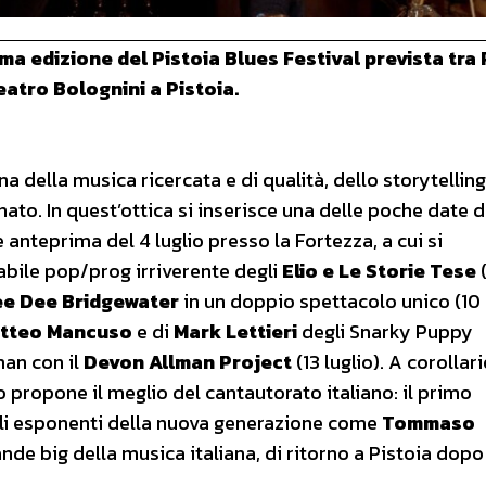
esima edizione del Pistoia Blues Festival prevista tra
atro Bolognini a Pistoia.
na della musica ricercata e di qualità, dello storytelling
inato. In quest’ottica si inserisce una delle poche date d
 anteprima del 4 luglio presso la Fortezza, a cui si
abile pop/prog irriverente degli
Elio e Le Storie Tese
e Dee Bridgewater
in un doppio spettacolo unico (10 l
tteo Mancuso
e di
Mark Lettieri
degli Snarky Puppy
lman con il
Devon Allman
Project
(13 luglio). A corollar
propone il meglio del cantautorato italiano: il primo
ali esponenti della nuova generazione come
Tommaso
ande big della musica italiana, di ritorno a Pistoia dopo