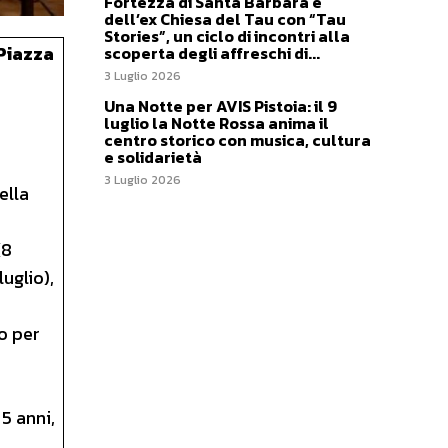
Fortezza di Santa Barbara e
dell’ex Chiesa del Tau con “Tau
Stories”, un ciclo di incontri alla
 Piazza
scoperta degli affreschi di...
3 Luglio 2026
Una Notte per AVIS Pistoia: il 9
luglio la Notte Rossa anima il
centro storico con musica, cultura
e solidarietà
3 Luglio 2026
ella
(8
uglio),
io per
 5 anni,