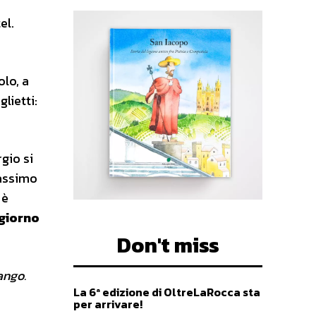
el.
olo, a
lietti:
rgio si
massimo
 è
 giorno
Don't miss
ango.
La 6ª edizione di OltreLaRocca sta
per arrivare!