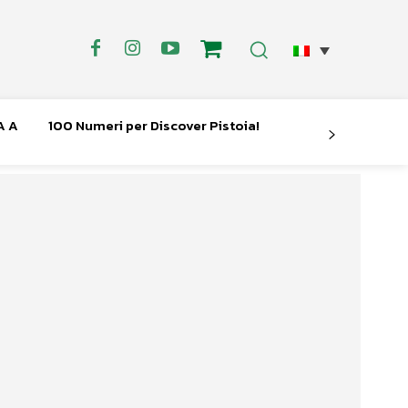
A A
100 Numeri per Discover Pistoia!