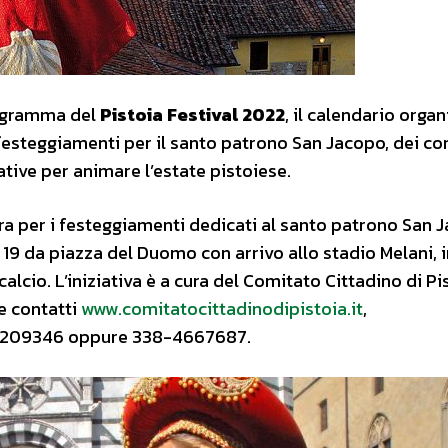
programma del
Pistoia Festival 2022
, il calendario orga
 festeggiamenti per il santo patrono San Jacopo, dei co
iative per animare l’estate pistoiese.
tura per i festeggiamenti dedicati al santo patrono San 
 19 da piazza del Duomo con arrivo allo stadio Melani, i
alcio. L’iniziativa è a cura del Comitato Cittadino di Pi
 e contatti
www.comitatocittadinodipistoia.it
,
5-1209346 oppure 338-4667687.