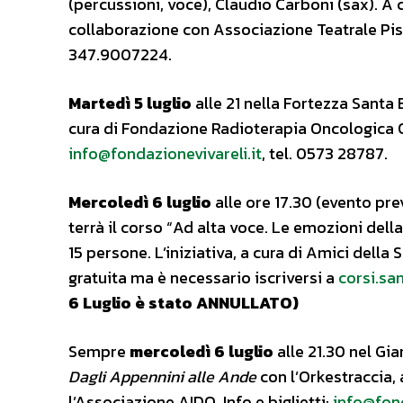
(percussioni, voce), Claudio Carboni (sax). A c
collaborazione con Associazione Teatrale Pisto
347.9007224.
Martedì 5 luglio
alle 21 nella Fortezza Santa 
cura di Fondazione Radioterapia Oncologica On
info@fondazionevivareli.it
, tel. 0573 28787.
Mercoledì 6 luglio
alle ore 17.30 (evento prev
terrà il corso “Ad alta voce. Le emozioni del
15 persone. L’iniziativa, a cura di Amici della
gratuita ma è necessario iscriversi a
corsi.sa
6 Luglio è stato ANNULLATO)
Sempre
mercoledì 6 luglio
alle 21.30 nel Gia
Dagli Appennini alle Ande
con l’Orkestraccia, 
l’Associazione AIDO. Info e biglietti:
info@fond