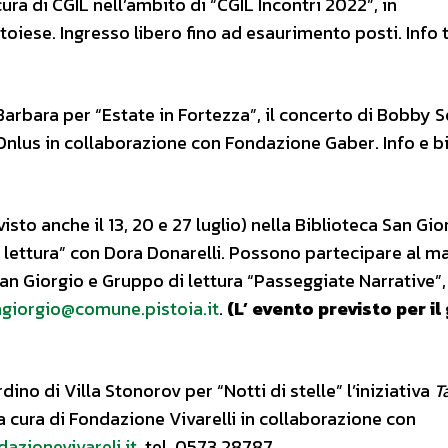
ura di CGIL nell’ambito di “CGIL Incontri 2022”, in
iese. Ingresso libero fino ad esaurimento posti. Info t
Barbara per “Estate in Fortezza”, il concerto di Bobby S
lus in collaborazione con Fondazione Gaber. Info e big
isto anche il 13, 20 e 27 luglio) nella Biblioteca San Gio
la lettura” con Dora Donarelli. Possono partecipare al 
 San Giorgio e Gruppo di lettura “Passeggiate Narrative”,
ngiorgio@comune.pistoia.it
.
(L’ evento previsto per il
rdino di Villa Stonorov per “Notti di stelle” l’iniziativa
T
a cura di Fondazione Vivarelli in collaborazione con
azionevivareli.it
, tel. 0573 28787.