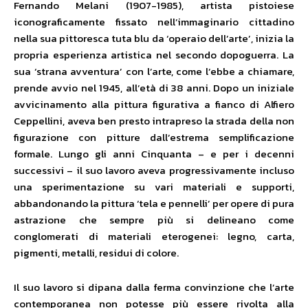
Fernando Melani (1907-1985), artista pistoiese
iconograficamente fissato nell’immaginario cittadino
nella sua pittoresca tuta blu da ‘operaio dell’arte’, inizia la
propria esperienza artistica nel secondo dopoguerra. La
sua ‘strana avventura’ con l’arte, come l’ebbe a chiamare,
prende avvio nel 1945, all’età di 38 anni. Dopo un iniziale
avvicinamento alla pittura figurativa a fianco di Alfiero
Ceppellini, aveva ben presto intrapreso la strada della non
figurazione con pitture dall’estrema semplificazione
formale. Lungo gli anni Cinquanta – e per i decenni
successivi – il suo lavoro aveva progressivamente incluso
una sperimentazione su vari materiali e supporti,
abbandonando la pittura ‘tela e pennelli’ per opere di pura
astrazione che sempre più si delineano come
conglomerati di materiali eterogenei: legno, carta,
pigmenti, metalli, residui di colore.
Il suo lavoro si dipana dalla ferma convinzione che l’arte
contemporanea non potesse più essere rivolta alla