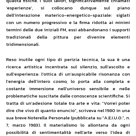
qualità fisiche. I suoi lavori, significativamente chiamati
‘esperienze’, si collocano dunque sul piano
dell’interazione materico-energetico-spaziale: siglati
con un numero progressivo e la firma ridotta ai minimi
termini delle due iniziali FM, essi abbandonano i supporti
tradizionali della pittura per divenire elementi
tridimensionali.
Reso inutile ogni tipo di perizia tecnica, la sua è una
ricerca artistica incentrata sul silenzio, sull’ascolto e
sull’esperienza: l’ottica di un’auspicabile risonanza con
l’energia dell’intero cosmo, lo porta alla completa e
costante immersione nell’universo sensibile e nelle
problematiche suscitate dalle conoscenze scientifiche. Si
tratta di un’adesione totale tra arte e vita: “Vorrei poter
dire che vivo di quanto enuncio”, scriveva nel 1980 in una
sua breve Noterella Personale (pubblicata su “A.E.I.U.O.”, n.
7, marzo 1983). Il materialismo lo allontana da ogni
possibilità di sentimentalità nell’arte verso l’idea di