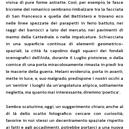
visiva di pure forme astratte. Così, per esempio, le fasce
bicrome del romanico sembrano rimbalzare tra la facciata
di San Francesco e quella del Battistero e trovano eco
nelle linee spezzate dei parapetti in ferro battuto, nei
raggi dei barrocci a lato del mercato, nei pavimenti di
marmo della Cattedrale o nelle impalcature. Schiacciata
in una superficie continua di elementi geometrico-
spaziali, la città fa capolino dagli squarci dei fondali
scenografici dell’Aida, durante il Luglio pistoiese, o dalla
cornice di una porta miracolosamente rimasta in piedi tra
le macerie della guerra. Melani evidenzia, porta in avanti,
mette in luce, e, suo malgrado, predispone i nostri occhi a
un ‘sentire’ i luoghi da un’angolatura atipica, solitamente
negletta, ma quanto mai interessante, diremmo ‘poetica’.
Sembra scaturirne, oggi, un suggerimento chiaro, anche al
di là dello scatto fotografico: cercare con curiosità;
favorire in noi stessi un decentramento spaziale rispetto
ai fatti e agli accadimenti, potrebbe portarci a una nuova