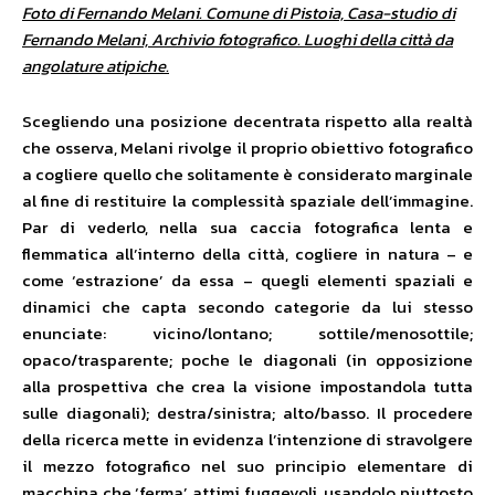
Foto di Fernando Melani. Comune di Pistoia, Casa-studio di
Fernando Melani, Archivio fotografico. Luoghi della città da
angolature atipiche.
Scegliendo una posizione decentrata rispetto alla realtà
che osserva, Melani rivolge il proprio obiettivo fotografico
a cogliere quello che solitamente è considerato marginale
al fine di restituire la complessità spaziale dell’immagine.
Par di vederlo, nella sua caccia fotografica lenta e
flemmatica all’interno della città, cogliere in natura – e
come ‘estrazione’ da essa – quegli elementi spaziali e
dinamici che capta secondo categorie da lui stesso
enunciate: vicino/lontano; sottile/menosottile;
opaco/trasparente; poche le diagonali (in opposizione
alla prospettiva che crea la visione impostandola tutta
sulle diagonali); destra/sinistra; alto/basso. Il procedere
della ricerca mette in evidenza l’intenzione di stravolgere
il mezzo fotografico nel suo principio elementare di
macchina che ‘ferma’ attimi fuggevoli, usandolo piuttosto