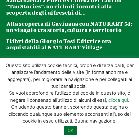
Santa Barbara e dell’ex Chiesa del Tau con
“Tau Stories”, un ciclo di incontri alla
scoperta degli affreschi di...
Alla scoperta di Gavinana con NATURART 54:
un viaggio tra storia, cultura e territorio
I libri della Giorgio Tesi Editrice ora
acquistabili al NATURART Village
Newsletter
Questo sito utilizza cookie tecnici, propri e di terze parti, per
analizzare l’andamento delle visite (in forma anonima e
aggregata), per migliorare la navigazione e per collegarti ai
La tua email (richiesto)
tuoi canali social.
Se vuoi approfondire l’utilizzo dei cookie in questo sito, o
negare il consenso all’utilizzo di alcuni di essi,
clicca qui
.
Acconsento al trattamento dei miei dati personali per l’invio di
Chiudendo questo banner, scorrendo questa pagina o
materiale informativo e promozionale tramite il servizio di
cliccando qualunque suo elemento acconsenti all’uso dei
newsletter
cookie in esso utilizzati. Buona navigazione!
OK
Dimostra di essere umano selezionando
tazza
.