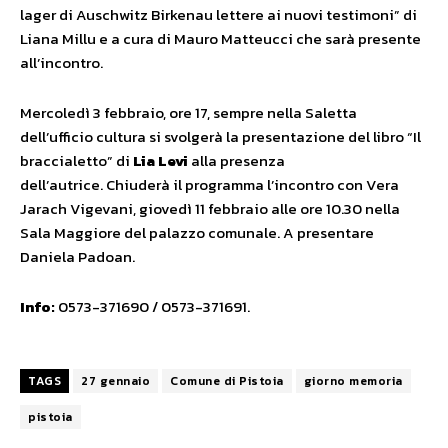
lager di Auschwitz Birkenau lettere ai nuovi testimoni” di
Liana Millu e a cura di Mauro Matteucci che sarà presente
all’incontro.
Mercoledì 3 febbraio, ore 17, sempre nella Saletta
dell’ufficio cultura si svolgerà la presentazione del libro “Il
braccialetto” di
Lia Levi
alla presenza
dell’autrice. Chiuderà il programma l’incontro con Vera
Jarach Vigevani, giovedì 11 febbraio alle ore 10.30 nella
Sala Maggiore del palazzo comunale. A presentare
Daniela Padoan.
Info:
0573-371690 / 0573-371691.
TAGS
27 gennaio
Comune di Pistoia
giorno memoria
pistoia