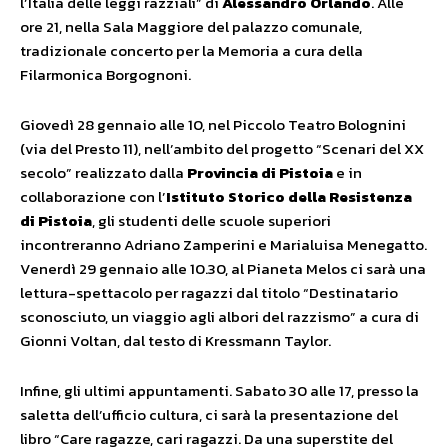
l’Italia delle leggi razziali” di
Alessandro Orlando
. Alle
ore 21, nella Sala Maggiore del palazzo comunale,
tradizionale concerto per la Memoria a cura della
Filarmonica Borgognoni.
Giovedì 28 gennaio alle 10, nel Piccolo Teatro Bolognini
(via del Presto 11), nell’ambito del progetto “Scenari del XX
secolo” realizzato dalla
Provincia di Pistoia
e in
collaborazione con l’
Istituto Storico della Resistenza
di Pistoia
, gli studenti delle scuole superiori
incontreranno Adriano Zamperini e Marialuisa Menegatto.
Venerdì 29 gennaio alle 10.30, al Pianeta Melos ci sarà una
lettura-spettacolo per ragazzi dal titolo “Destinatario
sconosciuto, un viaggio agli albori del razzismo” a cura di
Gionni Voltan, dal testo di Kressmann Taylor.
Infine, gli ultimi appuntamenti. Sabato 30 alle 17, presso la
saletta dell’ufficio cultura, ci sarà la presentazione del
libro “Care ragazze, cari ragazzi. Da una superstite del