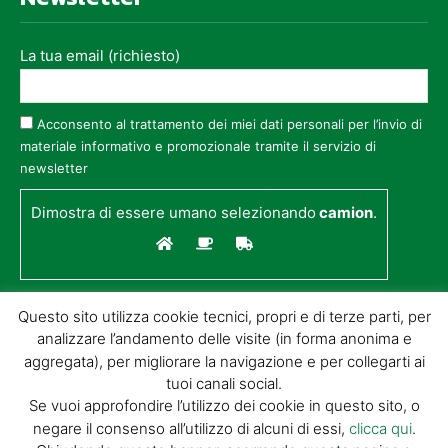
La tua email (richiesto)
Acconsento al trattamento dei miei dati personali per l’invio di
materiale informativo e promozionale tramite il servizio di
newsletter
Dimostra di essere umano selezionando
camion
.
Questo sito utilizza cookie tecnici, propri e di terze parti, per
analizzare l’andamento delle visite (in forma anonima e
aggregata), per migliorare la navigazione e per collegarti ai
tuoi canali social.
Se vuoi approfondire l’utilizzo dei cookie in questo sito, o
negare il consenso all’utilizzo di alcuni di essi,
clicca qui
.
© GIORGIO TESI EDITRICE S.R.L. | P.IVA