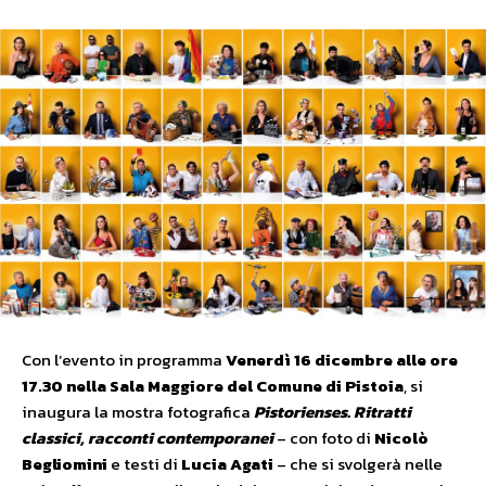
Con l’evento in programma
Venerdì 16 dicembre alle ore
17.30 nella Sala Maggiore del Comune di Pistoia
, si
inaugura la mostra fotografica
Pistorienses. Ritratti
classici, racconti contemporanei
– con foto di
Nicolò
Begliomini
e testi di
Lucia Agati
– che si svolgerà nelle