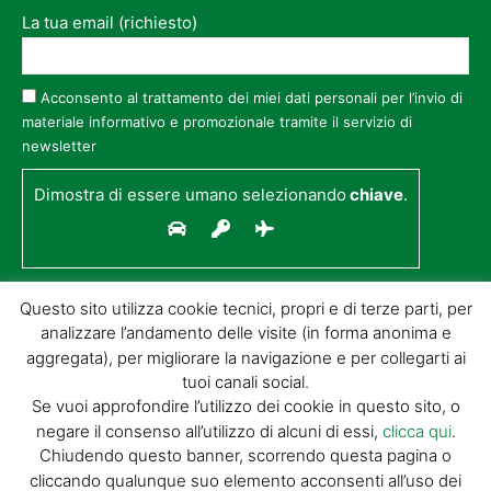
La tua email (richiesto)
Acconsento al trattamento dei miei dati personali per l’invio di
materiale informativo e promozionale tramite il servizio di
newsletter
Dimostra di essere umano selezionando
chiave
.
Questo sito utilizza cookie tecnici, propri e di terze parti, per
analizzare l’andamento delle visite (in forma anonima e
aggregata), per migliorare la navigazione e per collegarti ai
tuoi canali social.
Se vuoi approfondire l’utilizzo dei cookie in questo sito, o
negare il consenso all’utilizzo di alcuni di essi,
clicca qui
.
© GIORGIO TESI EDITRICE S.R.L. | P.IVA
Chiudendo questo banner, scorrendo questa pagina o
01732650476 | VIA DI BADIA 14 – 51100 LOC.
cliccando qualunque suo elemento acconsenti all’uso dei
BOTTEGONE (PISTOIA) |
POWERED BY