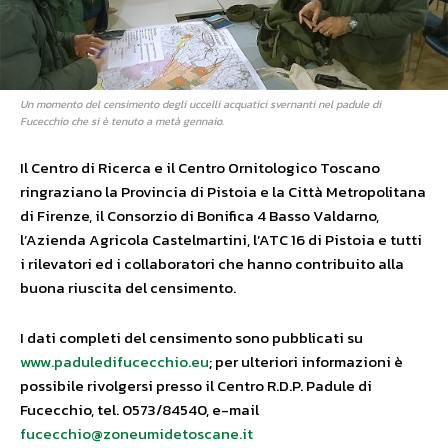
Un momento del censimento degli uccelli acquatici svernanti nel padule di
Fucecchio che si è tenuto a metà gennaio.
Il Centro di Ricerca e il Centro Ornitologico Toscano
ringraziano la Provincia di Pistoia e la Città Metropolitana
di Firenze, il Consorzio di Bonifica 4 Basso Valdarno,
l’Azienda Agricola Castelmartini, l’ATC 16 di Pistoia e tutti
i rilevatori ed i collaboratori che hanno contribuito alla
buona riuscita del censimento.
I dati completi del censimento sono pubblicati su
www.paduledifucecchio.eu
; per ulteriori informazioni è
possibile rivolgersi presso il Centro R.D.P. Padule di
Fucecchio, tel. 0573/84540, e-mail
fucecchio@zoneumidetoscane.it