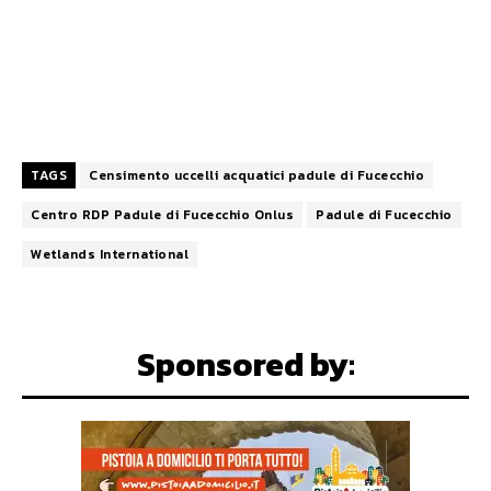
TAGS
Censimento uccelli acquatici padule di Fucecchio
Centro RDP Padule di Fucecchio Onlus
Padule di Fucecchio
Wetlands International
Sponsored by: