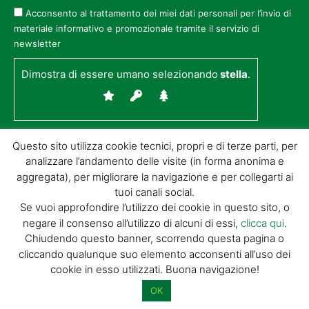
Acconsento al trattamento dei miei dati personali per l’invio di
materiale informativo e promozionale tramite il servizio di
newsletter
Dimostra di essere umano selezionando
stella
.
Questo sito utilizza cookie tecnici, propri e di terze parti, per
analizzare l’andamento delle visite (in forma anonima e
aggregata), per migliorare la navigazione e per collegarti ai
tuoi canali social.
Se vuoi approfondire l’utilizzo dei cookie in questo sito, o
negare il consenso all’utilizzo di alcuni di essi,
clicca qui
.
© GIORGIO TESI EDITRICE S.R.L. | P.IVA
Chiudendo questo banner, scorrendo questa pagina o
01732650476 | VIA DI BADIA 14 – 51100 LOC.
cliccando qualunque suo elemento acconsenti all’uso dei
BOTTEGONE (PISTOIA) |
POWERED BY
ALLYMIND
cookie in esso utilizzati. Buona navigazione!
Privacy Policy
|
Cookie Policy
|
Condizioni
di vendita
|
Site Map
OK