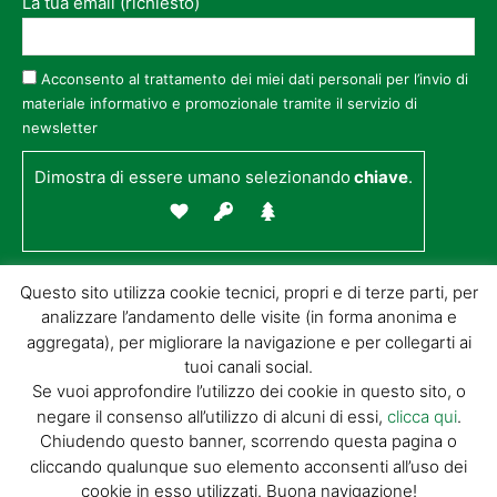
La tua email (richiesto)
Acconsento al trattamento dei miei dati personali per l’invio di
materiale informativo e promozionale tramite il servizio di
newsletter
Dimostra di essere umano selezionando
chiave
.
Questo sito utilizza cookie tecnici, propri e di terze parti, per
analizzare l’andamento delle visite (in forma anonima e
aggregata), per migliorare la navigazione e per collegarti ai
tuoi canali social.
Se vuoi approfondire l’utilizzo dei cookie in questo sito, o
negare il consenso all’utilizzo di alcuni di essi,
clicca qui
.
© GIORGIO TESI EDITRICE S.R.L. | P.IVA
Chiudendo questo banner, scorrendo questa pagina o
01732650476 | VIA DI BADIA 14 – 51100 LOC.
cliccando qualunque suo elemento acconsenti all’uso dei
BOTTEGONE (PISTOIA) |
POWERED BY
ALLYMIND
cookie in esso utilizzati. Buona navigazione!