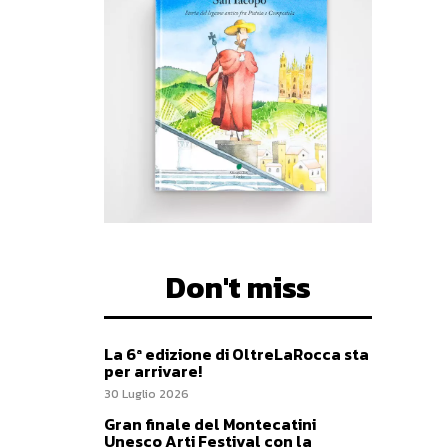
Don't miss
La 6ª edizione di OltreLaRocca sta
per arrivare!
30 Luglio 2026
Gran finale del Montecatini
Unesco Arti Festival con la