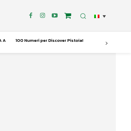
A A
100 Numeri per Discover Pistoia!