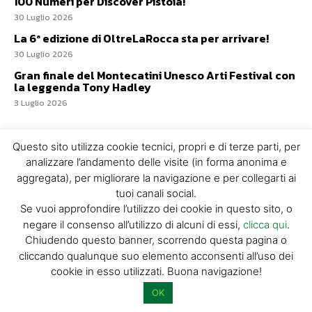
100 Numeri per Discover Pistoia!
30 Luglio 2026
La 6ª edizione di OltreLaRocca sta per arrivare!
30 Luglio 2026
Gran finale del Montecatini Unesco Arti Festival con
la leggenda Tony Hadley
3 Luglio 2026
Questo sito utilizza cookie tecnici, propri e di terze parti, per
analizzare l’andamento delle visite (in forma anonima e
aggregata), per migliorare la navigazione e per collegarti ai
tuoi canali social.
Se vuoi approfondire l’utilizzo dei cookie in questo sito, o
Naturart
negare il consenso all’utilizzo di alcuni di essi,
clicca qui
.
Chiudendo questo banner, scorrendo questa pagina o
cliccando qualunque suo elemento acconsenti all’uso dei
cookie in esso utilizzati. Buona navigazione!
OK
NATURART