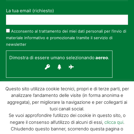
La tua email (richiesto)
Acconsento al trattamento dei miei dati personali per l’invio di
materiale informativo e promozionale tramite il servizio di
newsletter
Dimostra di essere umano selezionando
aereo
.
Questo sito utilizza cookie tecnici, propri e di terze parti, per
analizzare l’andamento delle visite (in forma anonima e
aggregata), per migliorare la navigazione e per collegarti ai
tuoi canali social.
Se vuoi approfondire l’utilizzo dei cookie in questo sito, o
negare il consenso all’utilizzo di alcuni di essi,
clicca qui
.
© GIORGIO TESI EDITRICE S.R.L. | P.IVA
Chiudendo questo banner, scorrendo questa pagina o
01732650476 | VIA DI BADIA 14 – 51100 LOC.