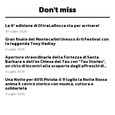
Don't miss
La 6ª edizione di OltreLaRocca sta per arrivare!
30 Luglio 2026
Gran finale del Montecatini Unesco Arti Festival con
la leggenda Tony Hadley
3 Luglio 2026
Aperture straordinarie della Fortezza di Santa
Barbara e dell’ex Chiesa del Tau con “Tau Stories”,
un ciclo di incontri alla scoperta degli affreschi di...
3 Luglio 2026
Una Notte per AVIS Pistoia: il 9 luglio la Notte Rossa
anima il centro storico con musica, cultura e
solidarietà
3 Luglio 2026