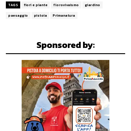
TAGS
fiori e piante
florovivaismo
giardino
paesaggio
pistoia
Primanatura
Sponsored by: