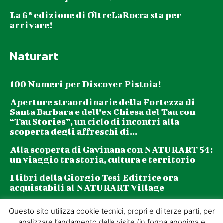
La 6ª edizione di OltreLaRocca sta per
arrivare!
Naturart
100 Numeri per Discover Pistoia!
Aperture straordinarie della Fortezza di
Santa Barbara e dell’ex Chiesa del Tau con
“Tau Stories”, un ciclo di incontri alla
scoperta degli affreschi di...
Alla scoperta di Gavinana con NATURART 54:
un viaggio tra storia, cultura e territorio
I libri della Giorgio Tesi Editrice ora
acquistabili al NATURART Village
Questo sito utilizza cookie tecnici, propri e di terze parti, per
Newsletter
analizzare l’andamento delle visite (in forma anonima e