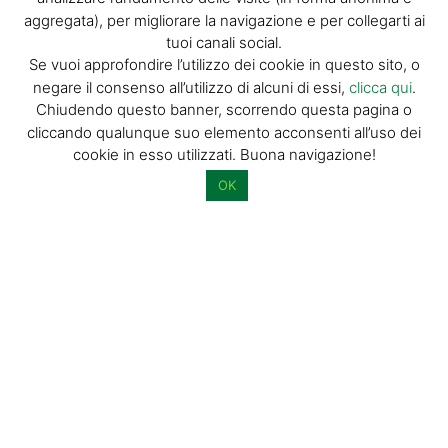
aggregata), per migliorare la navigazione e per collegarti ai
tuoi canali social.
La tua email (richiesto)
Se vuoi approfondire l’utilizzo dei cookie in questo sito, o
negare il consenso all’utilizzo di alcuni di essi,
clicca qui
.
Chiudendo questo banner, scorrendo questa pagina o
Acconsento al trattamento dei miei dati personali per l’invio di
cliccando qualunque suo elemento acconsenti all’uso dei
materiale informativo e promozionale tramite il servizio di
cookie in esso utilizzati. Buona navigazione!
newsletter
OK
Dimostra di essere umano selezionando
chiave
.
© GIORGIO TESI EDITRICE S.R.L. | P.IVA