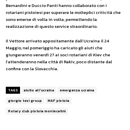
Bernardini e Duccio Panti hanno collaborato con i
rotariani pistoiesi per superare le molteplici criticità che
sono emerse di volta in volta, permettendo la
realizzazione di questo service straordinario.
Il Vettore arrivato appositamente dall’Ucraina il 24
Maggio, nel pomeriggio ha caricato gli aiuti che
giungeranno venerdì 27 ai soci rotariani di Kiev che
l’attenderanno nella città di Rakiv, poco distante dal
confine con la Slovacchia.
TAGS
aiutio all'ucraina
emergenza ucraina
giorgio tesi group
MAF pistoia
Rotary club pistoia montecatini