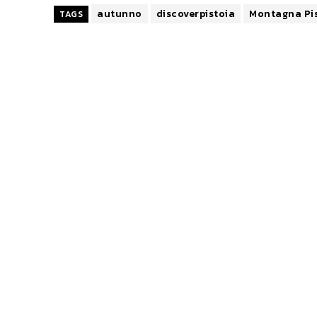
autunno
discoverpistoia
Montagna Pis
TAGS