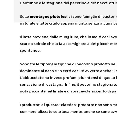
L’autunno è la stagione del pecorino e dei necci: otti
Sulle
montagne pistoiesi
ci sono famiglie di pastori
naturale e latte crudo appena munto, senza alcuna pas
Il latte proviene dalla mungitura, che in molti casi a
scure a spirale che la fa assomigliare a dei piccoli mo
spontanee.
Sono tre le tipologie tipiche di pecorino prodotto nell
dominante al naso e, in certi casi, si avverte anche i
L’abbucciato ha invece profumi più intensi di quello f
sensazione di castagna. Infine, il pecorino stagionato
nota piccante nel finale e un piacevole accento di pas
I produttori di questo “classico” prodotto non sono mol
commercializzato solo localmente, anche se sono avvi