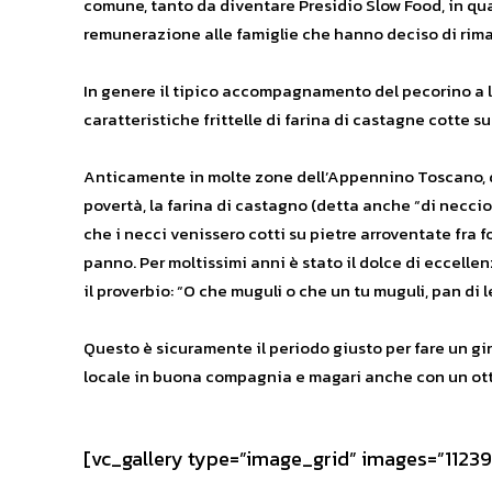
comune, tanto da diventare Presidio Slow Food, in qua
remunerazione alle famiglie che hanno deciso di rima
In genere il tipico accompagnamento del pecorino a lat
caratteristiche frittelle di farina di castagne cotte su
Anticamente in molte zone dell’Appennino Toscano, do
povertà, la farina di castagno (detta anche “di neccio”
che i necci venissero cotti su pietre arroventate fra 
panno. Per moltissimi anni è stato il dolce di eccell
il proverbio: “O che muguli o che un tu muguli, pan di l
Questo è sicuramente il periodo giusto per fare un gir
locale in buona compagnia e magari anche con un otti
[vc_gallery type=”image_grid” images=”11239,11