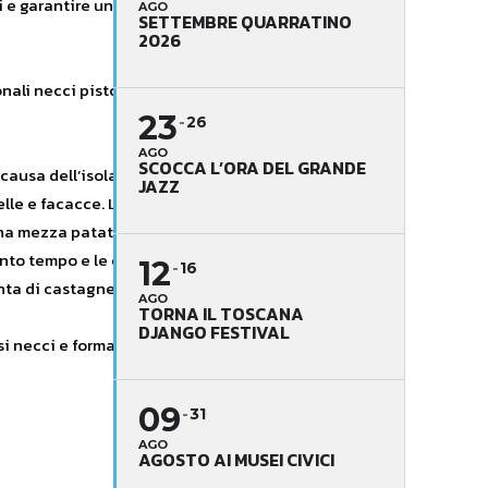
i e garantire una giusta
AGO
SETTEMBRE QUARRATINO
2026
ali necci pistoiesi – le
23
26
AGO
SCOCCA L’ORA DEL GRANDE
causa dell’isolamento e della
JAZZ
telle e facacce. La tradizione vuole
 una mezza patata avvolta in un
tanto tempo e le castagne, come dice
12
16
lenta di castagne e acqua”.
AGO
TORNA IL TOSCANA
DJANGO FESTIVAL
rsi necci e formaggi di produzione
09
31
AGO
AGOSTO AI MUSEI CIVICI