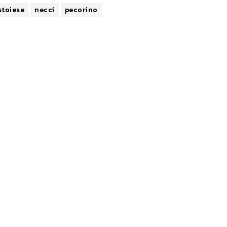
toiese
necci
pecorino