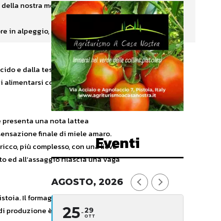
i della nostra montagna.
re in alpeggio, usano caglio
cido e dalla testa leggera, corna
i alimentarsi con le erbe
he presenta una nota lattea
 sensazione finale di miele amaro.
Eventi
ricco, più complesso, con una lieve
to ed all’assaggio rilascia una vaga
AGOSTO, 2026
istoia. Il formaggio viene
25
di produzione è di interesse
29
OTT