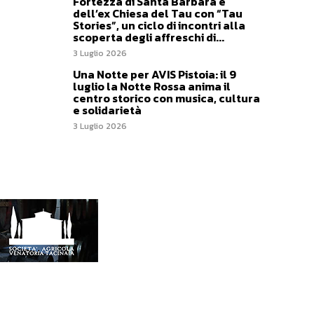
Fortezza di Santa Barbara e
dell’ex Chiesa del Tau con “Tau
Stories”, un ciclo di incontri alla
scoperta degli affreschi di...
3 Luglio 2026
Una Notte per AVIS Pistoia: il 9
luglio la Notte Rossa anima il
centro storico con musica, cultura
e solidarietà
3 Luglio 2026