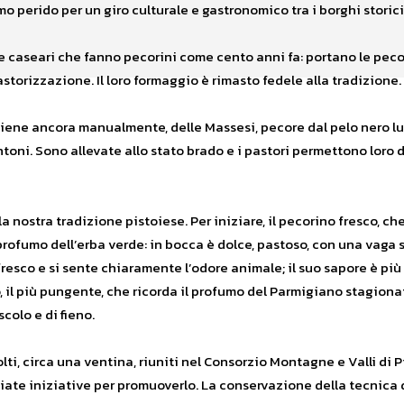
mo perido per un giro culturale e gastronomico tra i borghi storic
 e caseari che fanno pecorini come cento anni fa: portano le peco
torizzazione. Il loro formaggio è rimasto fedele alla tradizione.
vviene ancora manualmente, delle Massesi, pecore dal pelo nero lu
ntoni. Sono allevate allo stato brado e i pastori permettono loro d
a nostra tradizione pistoiese. Per iniziare, il pecorino fresco, c
l profumo dell’erba verde: in bocca è dolce, pastoso, con una vaga
resco e si sente chiaramente l’odore animale; il suo sapore è più 
, il più pungente, che ricorda il profumo del Parmigiano stagiona
colo e di fieno.
ti, circa una ventina, riuniti nel Consorzio Montagne e Valli di P
ate iniziative per promuoverlo. La conservazione della tecnica 