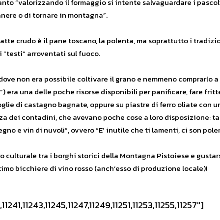
nto “valorizzando il formaggio si intente salvaguardare i pascol
nere o di tornare in montagna”.
te crudo è il pane toscano, la polenta, ma soprattutto i tradizion
i “testi” arroventati sul fuoco.
ve non era possibile coltivare il grano e nemmeno comprarlo a 
) era una delle poche risorse disponibili per panificare, fare frit
foglie di castagno bagnate, oppure su piastre di ferro oliate con
enza dei contadini, che avevano poche cose a loro disposizione: 
egno e vin di nuvoli”, ovvero “E’ inutile che ti lamenti, ci son po
o culturale tra i borghi storici della Montagna Pistoiese e gusta
mo bicchiere di vino rosso (anch’esso di produzione locale)!
241,11243,11245,11247,11249,11251,11253,11255,11257″]