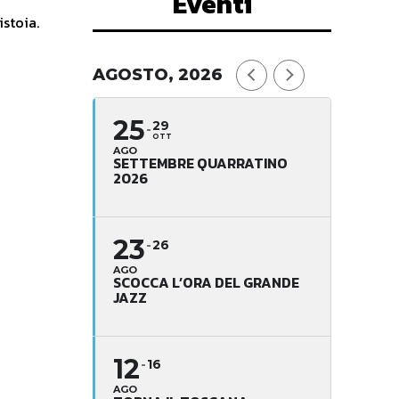
Eventi
istoia.
AGOSTO, 2026
25
29
OTT
AGO
SETTEMBRE QUARRATINO
2026
23
26
AGO
SCOCCA L’ORA DEL GRANDE
JAZZ
12
16
AGO