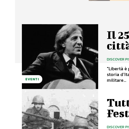
Il 2
citt
DISCOVER P
"Libertà è partecipazione". Il
storia d’It
militare...
EVENTI
Tutt
Fest
DISCOVER P