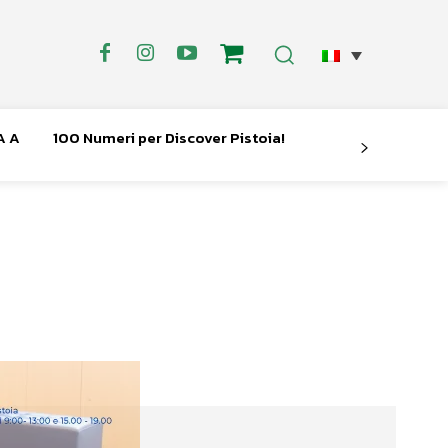
A A
100 Numeri per Discover Pistoia!