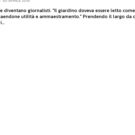
-
30 APRILE 2015
ornalisti. "Il giardino doveva essere letto come se fosse
traendone utilità e ammaestramento." Prendendo il largo da 
...