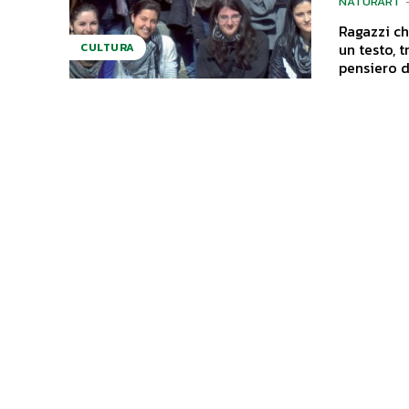
NATURART
Ragazzi che diventano gi
un testo, 
CULTURA
pensiero di