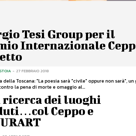
gio Tesi Group per il
mio Internazionale Cepp
etto
ISTOIA
-
27 FEBBRAIO 2018
ta della Toscana: "La poesia sarà "civile" oppure non sarà", un 
ontro la pena di morte e omaggio al...
 ricerca dei luoghi
duti…col Ceppo e
TURART