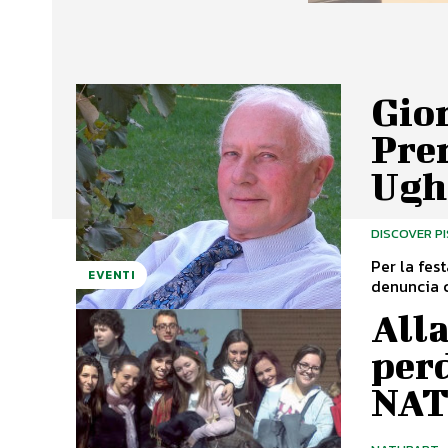
Gior
Pre
Ugh
DISCOVER P
Per la fes
EVENTI
denuncia c
Alla
per
NA