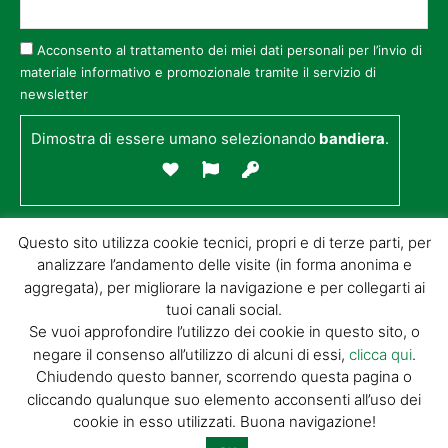
Acconsento al trattamento dei miei dati personali per l’invio di
materiale informativo e promozionale tramite il servizio di
newsletter
Dimostra di essere umano selezionando
bandiera
.
Questo sito utilizza cookie tecnici, propri e di terze parti, per
analizzare l’andamento delle visite (in forma anonima e
aggregata), per migliorare la navigazione e per collegarti ai
tuoi canali social.
Se vuoi approfondire l’utilizzo dei cookie in questo sito, o
negare il consenso all’utilizzo di alcuni di essi,
clicca qui
.
© GIORGIO TESI EDITRICE S.R.L. | P.IVA
Chiudendo questo banner, scorrendo questa pagina o
01732650476 | VIA DI BADIA 14 – 51100 LOC.
cliccando qualunque suo elemento acconsenti all’uso dei
BOTTEGONE (PISTOIA) |
POWERED BY
ALLYMIND
cookie in esso utilizzati. Buona navigazione!
Privacy Policy
|
Cookie Policy
|
Condizioni