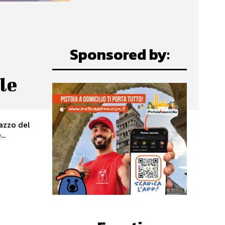
Sponsored by:
le
lazzo del
...