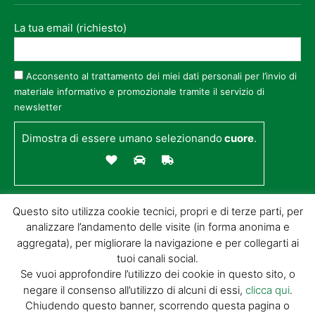
La tua email (richiesto)
Acconsento al trattamento dei miei dati personali per l’invio di
materiale informativo e promozionale tramite il servizio di
newsletter
Dimostra di essere umano selezionando
cuore
.
Questo sito utilizza cookie tecnici, propri e di terze parti, per
analizzare l’andamento delle visite (in forma anonima e
aggregata), per migliorare la navigazione e per collegarti ai
tuoi canali social.
Se vuoi approfondire l’utilizzo dei cookie in questo sito, o
negare il consenso all’utilizzo di alcuni di essi,
clicca qui
.
© GIORGIO TESI EDITRICE S.R.L. | P.IVA
Chiudendo questo banner, scorrendo questa pagina o
01732650476 | VIA DI BADIA 14 – 51100 LOC.