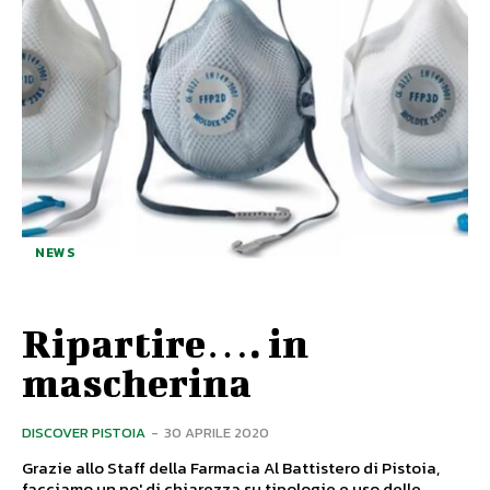
NEWS
Ripartire…. in
mascherina
DISCOVER PISTOIA
-
30 APRILE 2020
Grazie allo Staff della Farmacia Al Battistero di Pistoia,
facciamo un po' di chiarezza su tipologie e uso delle