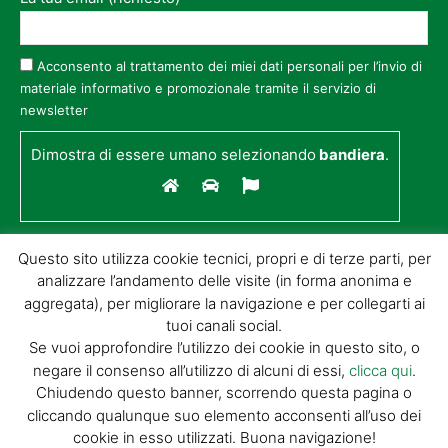
Acconsento al trattamento dei miei dati personali per l’invio di
materiale informativo e promozionale tramite il servizio di
newsletter
Dimostra di essere umano selezionando
bandiera
.
Questo sito utilizza cookie tecnici, propri e di terze parti, per
analizzare l’andamento delle visite (in forma anonima e
aggregata), per migliorare la navigazione e per collegarti ai
tuoi canali social.
Se vuoi approfondire l’utilizzo dei cookie in questo sito, o
negare il consenso all’utilizzo di alcuni di essi,
clicca qui
.
© GIORGIO TESI EDITRICE S.R.L. | P.IVA
Chiudendo questo banner, scorrendo questa pagina o
01732650476 | VIA DI BADIA 14 – 51100 LOC.
cliccando qualunque suo elemento acconsenti all’uso dei
BOTTEGONE (PISTOIA) |
POWERED BY
ALLYMIND
cookie in esso utilizzati. Buona navigazione!