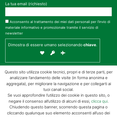
La tua email (richiesto)
Acconsento al trattamento dei miei dati personali per l’invio di
materiale informativo e promozionale tramite il servizio di
newsletter
Dimostra di essere umano selezionando
chiave
.
Questo sito utilizza cookie tecnici, propri e di terze parti, per
analizzare l’andamento delle visite (in forma anonima e
aggregata), per migliorare la navigazione e per collegarti ai
tuoi canali social.
Se vuoi approfondire l’utilizzo dei cookie in questo sito, o
negare il consenso all’utilizzo di alcuni di essi,
clicca qui
.
© GIORGIO TESI EDITRICE S.R.L. | P.IVA
Chiudendo questo banner, scorrendo questa pagina o
01732650476 | VIA DI BADIA 14 – 51100 LOC.
cliccando qualunque suo elemento acconsenti all’uso dei
BOTTEGONE (PISTOIA) |
POWERED BY