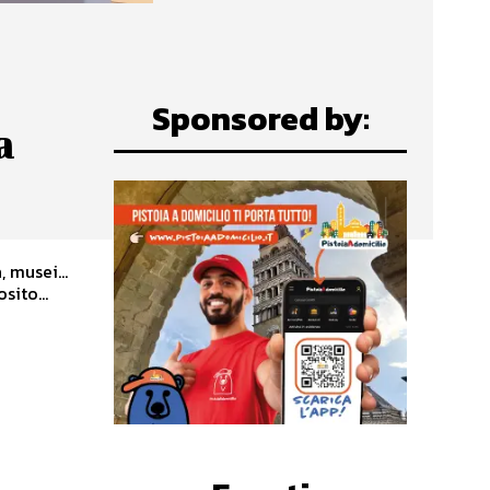
Sponsored by:
a
a, musei…
sito...