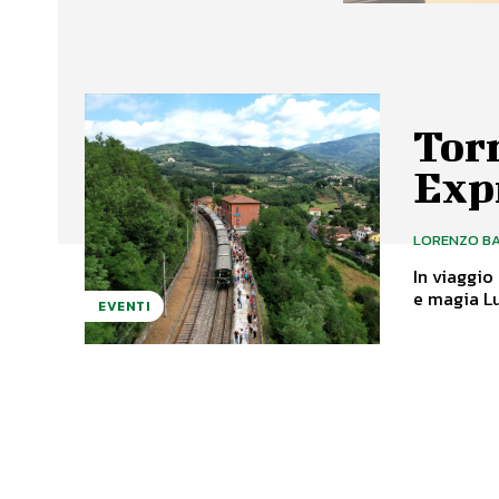
Torn
Exp
LORENZO BA
In viaggio
e 
EVENTI