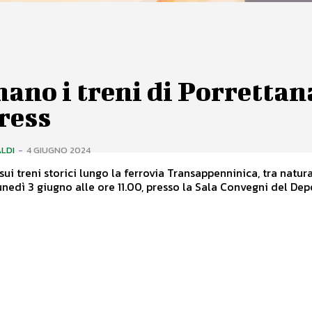
ano i treni di Porrettan
ress
LDI
-
4 GIUGNO 2024
 sui treni storici lungo la ferrovia Transappenninica, tra natur
magia Lunedì 3 giugno alle ore 11.00, presso la Sala Convegni del Depo