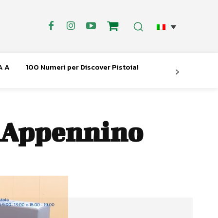
A A
100 Numeri per Discover Pistoia!
l'Appennino