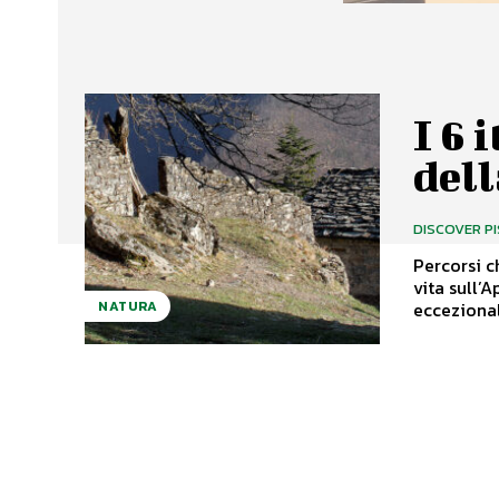
I 6 
del
DISCOVER P
Percorsi c
vita sull’Appennino. L'Ecomuseo dell
eccezionale
NATURA