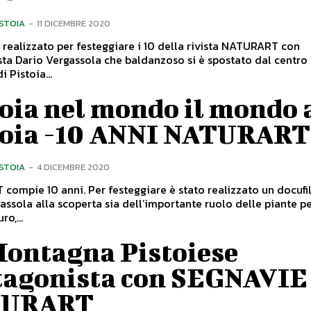
ISTOIA
-
11 DICEMBRE 2020
m realizzato per festeggiare i 10 della rivista NATURART con
ta Dario Vergassola che baldanzoso si è spostato dal centro
i Pistoia...
oia nel mondo il mondo 
toia -10 ANNI NATURART
ISTOIA
-
4 DICEMBRE 2020
 festeggiare è stato realizzato un docufilm con
assola alla scoperta sia dell’importante ruolo delle piante pe
ro,...
Montagna Pistoiese
tagonista con SEGNAVIE
TURART