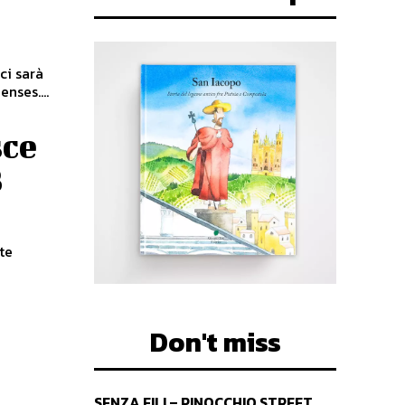
ci sarà
nses....
sce
3
te
Don't miss
SENZA FILI – PINOCCHIO STREET