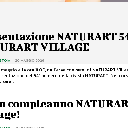
sentazione NATURART 54
URART VILLAGE
ISTOIA
-
20 MAGGIO 2026
maggio alle ore 11.00, nell’area convegni di NATURART Villag
esentazione del 54° numero della rivista NATURART. Nel corso
 sarà...
n compleanno NATURA
age!
ISTOIA
-
20 MAGGIO 2026