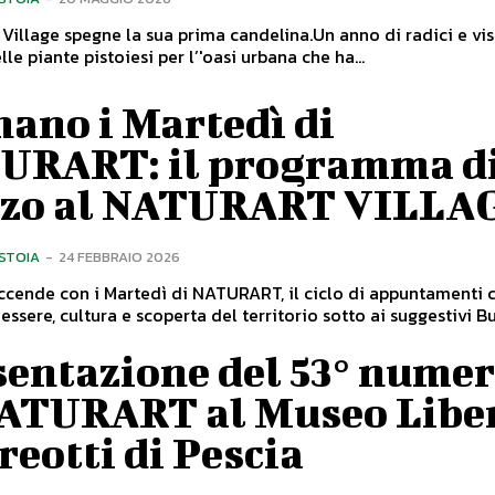
t Village spegne la sua prima candelina.Un anno di radici e vis
lle piante pistoiesi per l’'oasi urbana che ha...
ano i Martedì di
URART: il programma d
zo al NATURART VILLA
ISTOIA
-
24 FEBBRAIO 2026
ccende con i Martedì di NATURART, il ciclo di appuntamenti 
essere, cultura e scoperta del territorio sotto ai suggestivi B
sentazione del 53° nume
NATURART al Museo Libe
eotti di Pescia