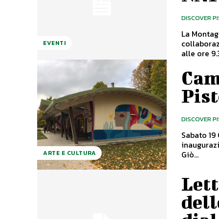
DISCOVER P
La Montagn
collaboraz
EVENTI
alle ore 9.3
Cam
Pist
DISCOVER P
Sabato 19 
inaugurazi
Giò...
ARTE E CULTURA
Lett
dell