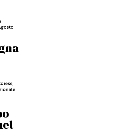
n
 Agosto
agna
toiese,
azionale
bo
nel