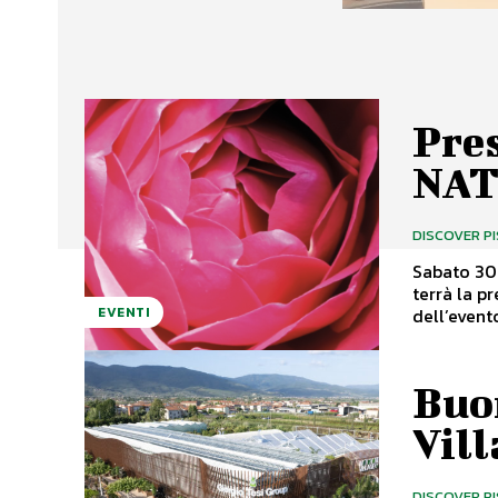
Pre
NAT
DISCOVER P
Sabato 30 
terrà la pr
dell’evento
EVENTI
Buo
Vill
DISCOVER P