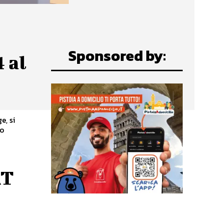
Sponsored by:
 al
e, si
RT