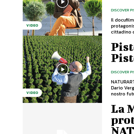
DISCOVER P
Il docufil
protagonis
VIDEO
cittadino d
Pist
Pis
DISCOVER P
NATURART compie 10 anni. Per
Dario Verg
nostro futu
VIDEO
La 
pro
NA