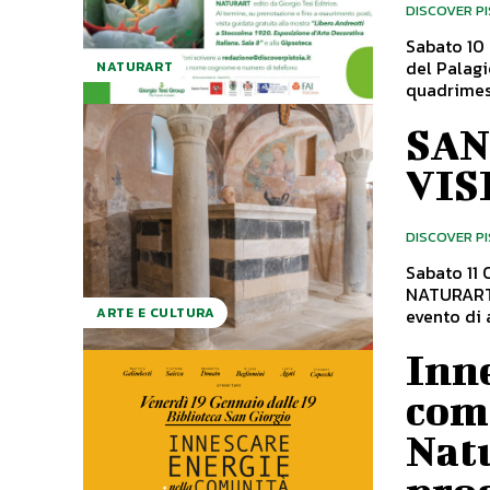
DISCOVER P
Sabato 10 
del Palagi
NATURART
quadrimest
SAN
VIS
DISCOVER P
Sabato 11 
NATURART 
evento di 
ARTE E CULTURA
Inne
com
Natu