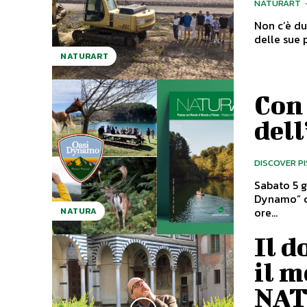
NATURART
Non c’è du
delle sue p
NATURART
Con
del
DISCOVER P
Sabato 5 
Dynamo” co
ore...
NATURA
Il d
il m
NA