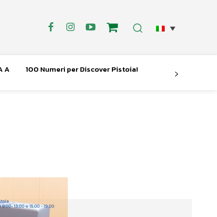
A A
100 Numeri per Discover Pistoia!