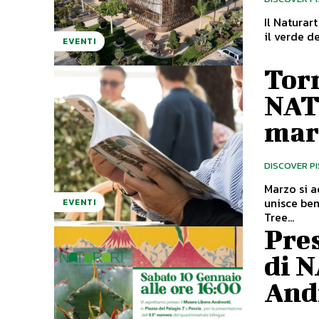
Il Naturar
il verde de
EVENTI
Torn
NAT
mar
DISCOVER P
Marzo si a
unisce ben
EVENTI
Tree...
Pre
di 
Andr