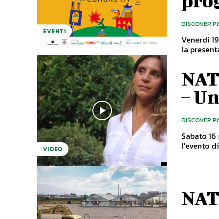
prog
DISCOVER P
EVENTI
Venerdì 19
la present
NAT
– Un
DISCOVER P
Sabato 16 
l'evento di
VIDEO
NAT