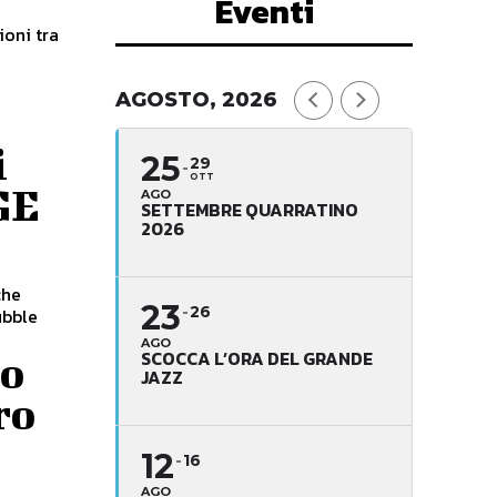
Eventi
ioni tra
AGOSTO, 2026
i
25
29
OTT
GE
AGO
SETTEMBRE QUARRATINO
2026
che
23
26
ubble
AGO
SCOCCA L’ORA DEL GRANDE
ro
JAZZ
ro
12
16
AGO