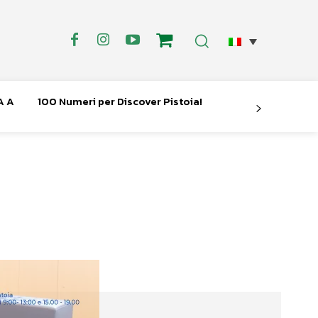
A A
100 Numeri per Discover Pistoia!