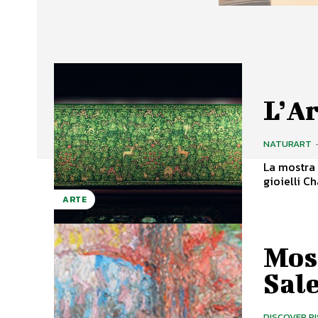
L’Ar
NATURART
La mostra 
gioielli Ch
ARTE
Mos
Sal
DISCOVER P