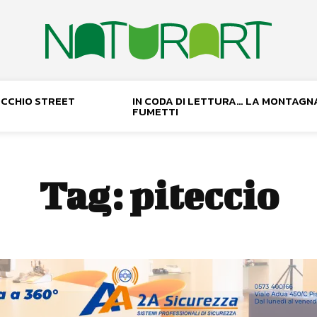
NOCCHIO STREET
IN CODA DI LETTURA… LA MONTAGN
FUMETTI
Tag:
piteccio