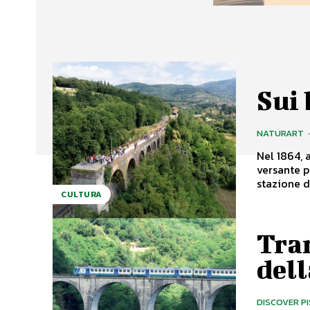
Sui 
NATURART
Nel 1864, 
versante p
stazione di
CULTURA
Tra
del
DISCOVER P