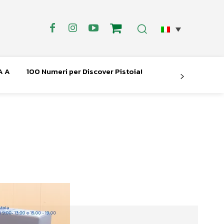
A A
100 Numeri per Discover Pistoia!