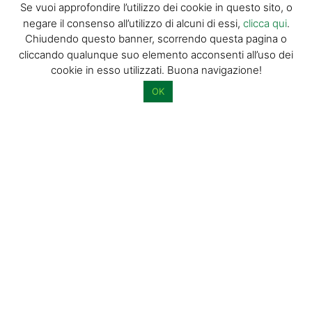
Se vuoi approfondire l’utilizzo dei cookie in questo sito, o
negare il consenso all’utilizzo di alcuni di essi,
clicca qui
.
Chiudendo questo banner, scorrendo questa pagina o
Acconsento al trattamento dei miei dati personali per l’invio di
cliccando qualunque suo elemento acconsenti all’uso dei
materiale informativo e promozionale tramite il servizio di
cookie in esso utilizzati. Buona navigazione!
newsletter
OK
Dimostra di essere umano selezionando
aereo
.
© GIORGIO TESI EDITRICE S.R.L. | P.IVA
01732650476 | VIA DI BADIA 14 – 51100 LOC.
BOTTEGONE (PISTOIA) |
POWERED BY
ALLYMIND