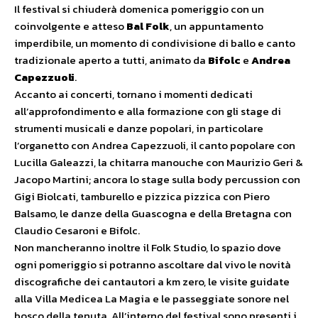
Il festival si chiuderà domenica pomeriggio con un
coinvolgente e atteso
Bal Folk
, un appuntamento
imperdibile, un momento di condivisione di ballo e canto
tradizionale aperto a tutti, animato da
Bifolc
e
Andrea
Capezzuoli
.
Accanto ai concerti, tornano i momenti dedicati
all’approfondimento e alla formazione con gli stage di
strumenti musicali e danze popolari, in particolare
l’organetto con Andrea Capezzuoli, il canto popolare con
Lucilla Galeazzi, la chitarra manouche con Maurizio Geri &
Jacopo Martini; ancora lo stage sulla body percussion con
Gigi Biolcati, tamburello e pizzica pizzica con Piero
Balsamo, le danze della Guascogna e della Bretagna con
Claudio Cesaroni e Bifolc.
Non mancheranno inoltre il Folk Studio, lo spazio dove
ogni pomeriggio si potranno ascoltare dal vivo le novità
discografiche dei cantautori a km zero, le visite guidate
alla Villa Medicea La Magia e le passeggiate sonore nel
bosco della tenuta. All’interno del festival sono presenti i