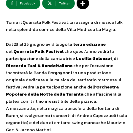
Facebook
Twitter
Torna il Quarrata Folk Festival, la rassegna di musica folk
nella splendida cornice della Villa Medicea La Magia.
Dal 23 al 25 giugno avrà luogo la
terza edizione
del
Quarrata Folk Festival
che quest’anno vedrà la
partecipazione della cantautrice
Lucilla Galeazzi
, di
Riccardo Tesi & Bandaitaliana
che per l’occasione
incontrerà la Banda Borgognoni in una produzione
originale dedicata alla musica del territorio pistoiese. Il
festival vedrà la partecipazione anche dell’
Orchestra
Popolare della Notte della Taranta
che affascinerà la
platea con il ritmo irresistibile della pizzica.
A mezzanotte, nella magica atmosfera della fontana di
Buren, si svolgeranno i concerti di Andrea Capezzuoli (solo
organetto) e del duo di chitarre swing manouche Maurizio
Geri & Jacopo Martini.