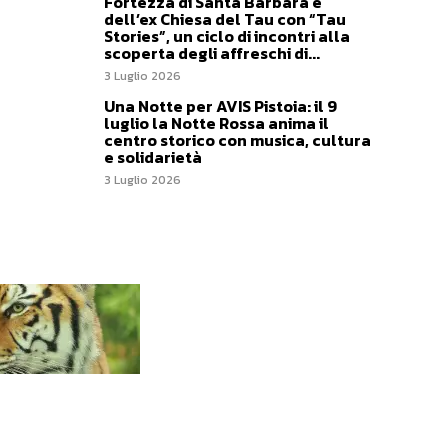
Fortezza di Santa Barbara e
dell’ex Chiesa del Tau con “Tau
Stories”, un ciclo di incontri alla
scoperta degli affreschi di...
3 Luglio 2026
Una Notte per AVIS Pistoia: il 9
luglio la Notte Rossa anima il
centro storico con musica, cultura
e solidarietà
3 Luglio 2026