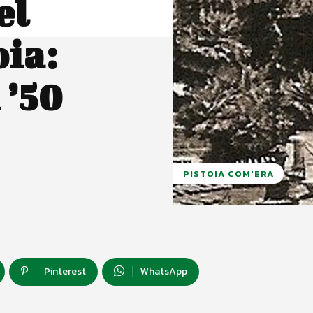
el
oia:
 ’50
PISTOIA COM'ERA
Pinterest
WhatsApp