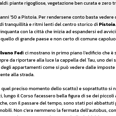
ldi: piante rigogliose, vegetazione ben curata e zero tr
anni ’50 a Pistoia. Per rendersene conto basta vedere
di tranquillità e ritmi lenti del centro storico di
Pistoia
Cinquanta con la città che inizia ad espandersi ed avvic
e quello di grande paese e non certo di comune capoluo
ilvano Fed
i ci mostrano in primo piano l’edificio che è
empre da riportare alla luce la cappella del Tau, uno dei 
tati degli appartamenti come si può vedere dalle imposte
ente alla strada.
o in quel preciso momento dello scatto) e soprattutto si 
 lungo il Corso facessero bella figura di se dei piccoli 
che, con il passare del tempo, sono stati poi abbattuti
omobili. Non c’era nemmeno la fermata dell’autobus, co