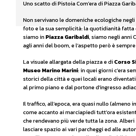
Uno scatto di Pistoia Com’era di Piazza Gariba
Non servivano le domeniche ecologiche negli 
foto e la sua semplicità: la quotidianità fatta 
siamo in
Piazza Garibaldi
, siamo negli anni 
agli anni del boom, e l’aspetto però è sempr
La visuale allargata della piazza e di
Corso S
Museo Marino Marini
: in quei giorni c’era s
storici della città e quei locali erano diven
al primo piano e dal portone d’ingresso adiac
Il traffico, all’epoca, era quasi nullo (almen
come accanto ai marciapiedi tutt’ora esistenti,
che rendevano più verde tutta la zona. Alberi 
lasciare spazio ai vari parcheggi ed alle aut