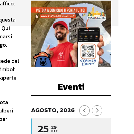
affico.
 questa
. Qui
inarsi
go.
 sede del
simboli
 aperte
Eventi
nota
alberi
AGOSTO, 2026
 per
n
25
29
OTT