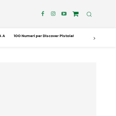
A A
100 Numeri per Discover Pistoia!