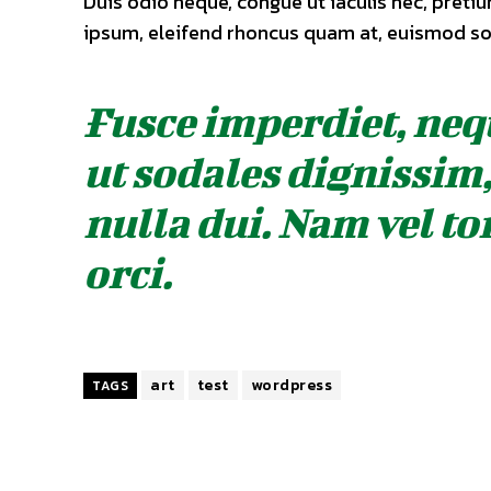
Duis odio neque, congue ut iaculis nec, pretiu
ipsum, eleifend rhoncus quam at, euismod soll
Fusce imperdiet, neq
ut sodales dignissim
nulla dui. Nam vel to
orci.
art
test
wordpress
TAGS