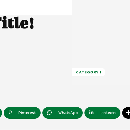
itle!
CATEGORY I
Pinterest
WhatsApp
Linkedin