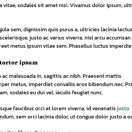
 vitae, sodales sit amet nisi. Vivamus dolor ipsum, ultr
gula sem, dignissim quis purus a, ultricies lacinia lectus
celerisque, justo ac varius viverra, nisl arcu accumsan e
reet metus ipsum vitae sem. Phasellus luctus imperdie
tortor ipsum
 ac malesuada in, sagittis ac nibh. Praesent mattis
rper metus, imperdiet convallis eros bibendum nec. Pr
am, sodales eu dui vel, iaculis feugiat nunc.
sque faucibus orci at lorem viverra, id venenatis
justo
ndum, sem orci lacinia dolor, ut congue dolor justo a o