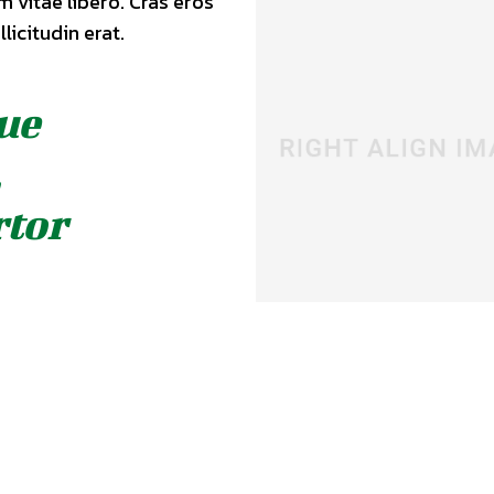
m vitae libero. Cras eros
icitudin erat.
ue
,
rtor