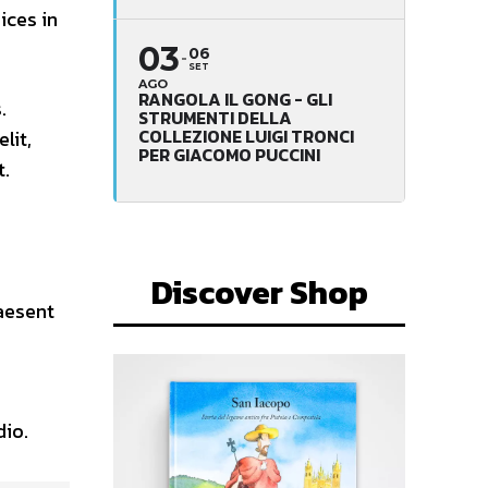
ices in
03
06
SET
AGO
RANGOLA IL GONG - GLI
.
STRUMENTI DELLA
COLLEZIONE LUIGI TRONCI
lit,
PER GIACOMO PUCCINI
t.
Discover Shop
aesent
dio.