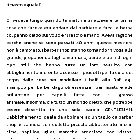
rimasto uguale!”.
Ci vedeva lungo quando la mattina si alzava e la prima
cosa che faceva era andare dal barbiere a farsi la barba
col panno caldo sul volto e il rasoio a mano. Aveva ragione
perché anche se sono passati 40 anni, questo mestiere
non è cambiato. I barber shop stanno tornando in voga alla
grande, proponendo tagli a marinaio, barbe e baffi di ogni
tipo: stili che hanno tutto un loro seguito, con
abbigliamento inerente, accessori, prodotti per la cura del
corpo, dalle cere per modellare i baffi alla Dalì agli
shampoo per barbe, dagli oli essenziali per rasature alle
brillantine per capelli fatte con il grasso
animale. Insomma, c’è tutto un mondo dietro, che potrebbe
essere descritto in una sola parola: GENTLEMAN.
L’abbigliamento ideale da abbinare ad un taglio da barber
shop è camicia con colletto piccolo abbottonato fino in
cima, papillon, gilet, maniche arricciate con vistosi