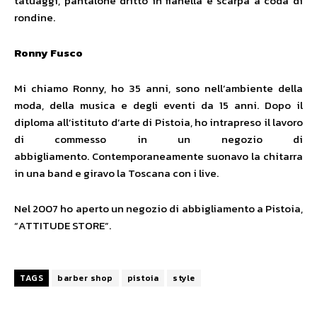
tatuaggi, pantalone dritto in flanella e scarpa a coda di
rondine.
Ronny Fusco
Mi chiamo Ronny, ho 35 anni, sono nell’ambiente della
moda, della musica e degli eventi da 15 anni. Dopo il
diploma all’istituto d’arte di Pistoia, ho intrapreso il lavoro
di commesso in un negozio di
abbigliamento. Contemporaneamente suonavo la chitarra
in una band e giravo la Toscana con i live.
Nel 2007 ho aperto un negozio di abbigliamento a Pistoia,
“ATTITUDE STORE”.
TAGS
barber shop
pistoia
style