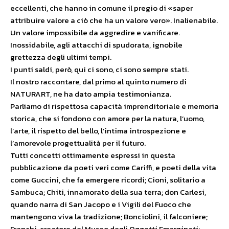
eccellenti, che hanno in comune il pregio di «saper
attribuire valore a ciò che ha un valore vero». Inalienabile.
Un valore impossibile da aggredire e vanificare.
Inossidabile, agli attacchi di spudorata, ignobile
grettezza degli ultimi tempi.
I punti saldi, però, qui ci sono, ci sono sempre stati.
Il nostro raccontare, dal primo al quinto numero di
NATURART, ne ha dato ampia testimonianza.
Parliamo di rispettosa capacità imprenditoriale e memoria
storica, che si fondono con amore per la natura, l’uomo,
l’arte, il rispetto del bello, l’intima introspezione e
l’amorevole progettualità per il futuro.
Tutti concetti ottimamente espressi in questa
pubblicazione da poeti veri come Cariffi, e poeti della vita
come Guccini, che fa emergere ricordi; Cioni, solitario a
Sambuca; Chiti, innamorato della sua terra; don Carlesi,
quando narra di San Jacopo e i Vigili del Fuoco che
mantengono viva la tradizione; Bonciolini, il falconiere;
Franchi, creatore del Museo degli Oggetti Emarginati;