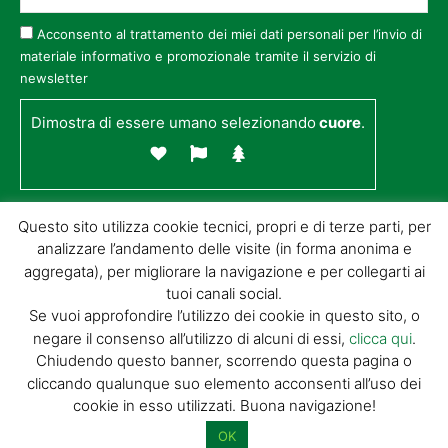
Acconsento al trattamento dei miei dati personali per l’invio di
materiale informativo e promozionale tramite il servizio di
newsletter
Dimostra di essere umano selezionando
cuore
.
Questo sito utilizza cookie tecnici, propri e di terze parti, per
analizzare l’andamento delle visite (in forma anonima e
aggregata), per migliorare la navigazione e per collegarti ai
tuoi canali social.
Se vuoi approfondire l’utilizzo dei cookie in questo sito, o
negare il consenso all’utilizzo di alcuni di essi,
clicca qui
.
© GIORGIO TESI EDITRICE S.R.L. | P.IVA
Chiudendo questo banner, scorrendo questa pagina o
01732650476 | VIA DI BADIA 14 – 51100 LOC.
cliccando qualunque suo elemento acconsenti all’uso dei
BOTTEGONE (PISTOIA) |
POWERED BY
ALLYMIND
cookie in esso utilizzati. Buona navigazione!
Privacy Policy
|
Cookie Policy
|
Condizioni
di vendita
|
Site Map
OK