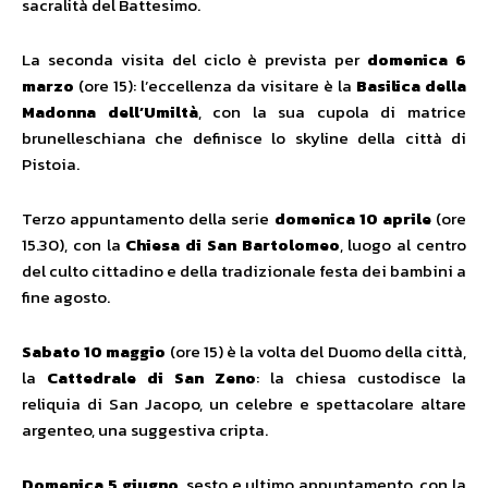
sacralità del Battesimo.
La seconda visita del ciclo è prevista per
domenica 6
marzo
(ore 15): l’eccellenza da visitare è la
Basilica della
Madonna dell’Umiltà
, con la sua cupola di matrice
brunelleschiana che definisce lo skyline della città di
Pistoia.
Terzo appuntamento della serie
domenica 10 aprile
(ore
15.30), con la
Chiesa di San Bartolomeo
, luogo al centro
del culto cittadino e della tradizionale festa dei bambini a
fine agosto.
Sabato 10 maggio
(ore 15) è la volta del Duomo della città,
la
Cattedrale di San Zeno
: la chiesa custodisce la
reliquia di San Jacopo, un celebre e spettacolare altare
argenteo, una suggestiva cripta.
Domenica 5 giugno
, sesto e ultimo appuntamento, con la