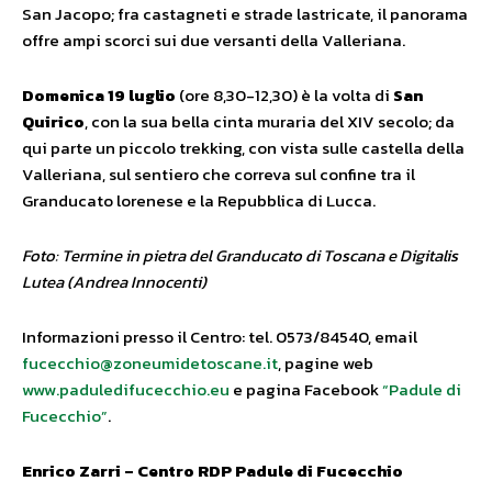
San Jacopo; fra castagneti e strade lastricate, il panorama
offre ampi scorci sui due versanti della Valleriana.
Domenica 19 luglio
(ore 8,30-12,30) è la volta di
San
Quirico
, con la sua bella cinta muraria del XIV secolo; da
qui parte un piccolo trekking, con vista sulle castella della
Valleriana, sul sentiero che correva sul confine tra il
Granducato lorenese e la Repubblica di Lucca.
Foto: Termine in pietra del Granducato di Toscana e Digitalis
Lutea (Andrea Innocenti)
Informazioni presso il Centro: tel. 0573/84540, email
fucecchio@zoneumidetoscane.it
, pagine web
www.paduledifucecchio.eu
e pagina Facebook
“Padule di
Fucecchio”
.
Enrico Zarri – Centro RDP Padule di Fucecchio