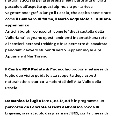
naturalistico, sia per la presenza nella parte alta di prati
pascolo dall’aspetto quasi alpino, sia per la ricca
vegetazione igrofila lungo il Pescia, che ospita specie rare
come il
Gambero di fiume
, il
Merlo acquaiolo
e l’
Ululone
appenninico
.
Antichi borghi, conosciuti come le “dieci castella della
Valleriana” segnano questi ambienti incantati; una rete
di sentieri, percorsi trekking e bike permette di ammirare
panorami davvero stupendi verso l’Appennino, le Alpi
Apuane e il Mar Tirreno.
Il
Centro RDP Padule di Fucecchio
propone nel mese di
luglio due visite guidate alla scoperta degli aspetti
naturalistici e storico-ambientali dell’Alta Valle della
Pescia.
Domenica 12 luglio
(ore 8,30-12,30) è in programma un
percorso da Lanciole ai resti dell’antica rocca di
Lignana
, rasa al suolo dai pisani nel 1365, con la chiesa di