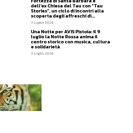
Fortezza di Santa Barbara e
dell’ex Chiesa del Tau con “Tau
Stories”, un ciclo di incontri alla
scoperta degli affreschi di...
3 Luglio 2026
Una Notte per AVIS Pistoia: il 9
luglio la Notte Rossa anima il
centro storico con musica, cultura
e solidarietà
3 Luglio 2026