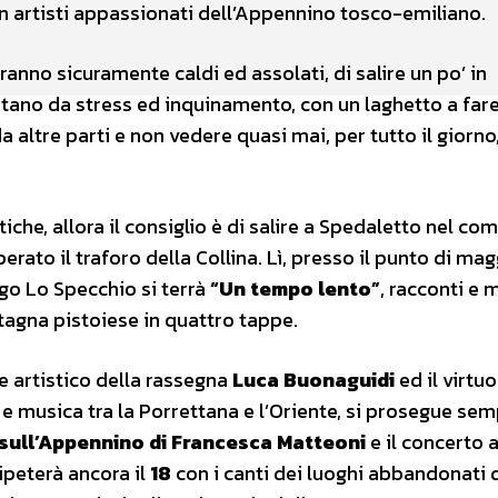
 artisti appassionati dell’Appennino tosco-emiliano.
ranno sicuramente caldi ed assolati, di salire un po’ in
ntano da stress ed inquinamento, con un laghetto a far
 altre parti e non vedere quasi mai, per tutto il giorno,
tiche, allora il consiglio è di salire a Spedaletto nel co
rato il traforo della Collina. Lì, presso il punto di mag
go Lo Specchio si terrà
“Un tempo lento”
, racconti e 
agna pistoiese in quattro tappe.
re artistico della rassegna
Luca Buonaguidi
ed il virtu
re e musica tra la Porrettana e l’Oriente, si prosegue sem
sull’Appennino di Francesca Matteoni
e il concerto 
ripeterà ancora il
18
con i canti dei luoghi abbandonati 