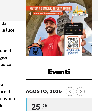
e da
 la luce
mune di
gior
musica
Eventi
oso
pre di
AGOSTO, 2026
acustico
di
25
29
OTT