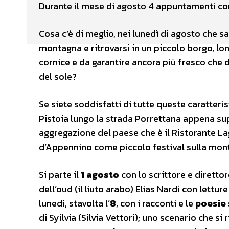
Durante il mese di agosto 4 appuntamenti con
Cosa c’è di meglio, nei lunedì di agosto che sa
montagna e ritrovarsi in un piccolo borgo, lo
cornice e da garantire ancora più fresco che da
del sole?
Se siete soddisfatti di tutte queste caratteris
Pistoia lungo la strada Porrettana appena supe
aggregazione del paese che è il Ristorante La
d’Appennino come piccolo festival sulla mont
Si parte il
1 agosto
con lo scrittore e diretto
dell’oud (il liuto arabo) Elias Nardi con lettu
lunedì, stavolta l’
8
, con i racconti e le
poesie 
di Syilvia (Silvia Vettori); uno scenario che si 