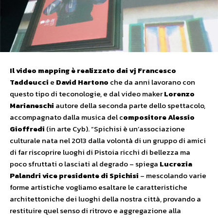
Il video mapping è realizzato dai vj Francesco
Taddeucci
e
David Hartono
che da anni lavorano con
questo tipo di teconologie, e dal video maker
Lor
enzo
Marianeschi
autore della seconda parte dello spettacolo,
accompagnato dalla musica del c
ompositore Alessio
Gioffredi
(in arte Cyb). “Spichisi è un’associazione
culturale nata nel 2013 dalla volontà di un gruppo di amici
di far riscoprire luoghi di Pistoia ricchi di bellezza ma
poco sfruttati o lasciati al degrado – spiega
Lucrezia
Palandri
vice presidente di Spichisi
– mescolando varie
forme artistiche vogliamo esaltare le caratteristiche
architettoniche dei luoghi della nostra città, provando a
restituire quel senso di ritrovo e aggregazione alla