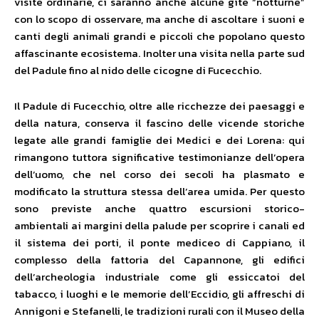
visite ordinarie, ci saranno anche alcune gite “notturne”
con lo scopo di osservare, ma anche di ascoltare i suoni e
canti degli animali grandi e piccoli che popolano questo
affascinante ecosistema. Inolter una visita nella parte sud
del Padule fino al nido delle cicogne di Fucecchio.
Il Padule di Fucecchio, oltre alle ricchezze dei paesaggi e
della natura, conserva il fascino delle vicende storiche
legate alle grandi famiglie dei Medici e dei Lorena: qui
rimangono tuttora significative testimonianze dell’opera
dell’uomo, che nel corso dei secoli ha plasmato e
modificato la struttura stessa dell’area umida. Per questo
sono previste anche quattro escursioni storico-
ambientali ai margini della palude per scoprire i canali ed
il sistema dei porti, il ponte mediceo di Cappiano, il
complesso della fattoria del Capannone, gli edifici
dell’archeologia industriale come gli essiccatoi del
tabacco, i luoghi e le memorie dell’Eccidio, gli affreschi di
Annigoni e Stefanelli, le tradizioni rurali con il Museo della