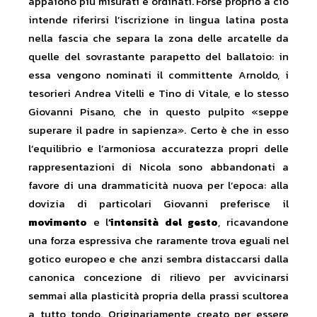
appaiono più misurati e ordinati. Forse proprio a ciò
intende riferirsi l’iscrizione in lingua latina posta
nella fascia che separa la zona delle arcatelle da
quelle del sovrastante parapetto del ballatoio: in
essa vengono nominati il committente Arnoldo, i
tesorieri Andrea Vitelli e Tino di Vitale, e lo stesso
Giovanni Pisano, che in questo pulpito «seppe
superare il padre in sapienza». Certo è che in esso
l’equilibrio e l’armoniosa accuratezza propri delle
rappresentazioni di Nicola sono abbandonati a
favore di una drammaticità nuova per l’epoca: alla
dovizia di particolari Giovanni preferisce il
movimento
e l
’intensità del gesto
, ricavandone
una forza espressiva che raramente trova eguali nel
gotico europeo e che anzi sembra distaccarsi dalla
canonica concezione di rilievo per avvicinarsi
semmai alla plasticità propria della prassi scultorea
a tutto tondo. Originariamente creato per essere